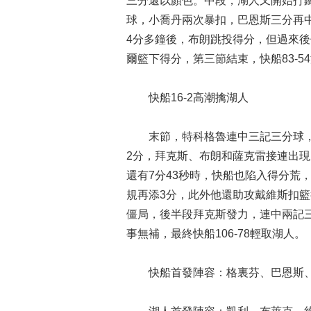
三分還以顏色。中段，湖人又開始打
球，小喬丹兩次暴扣，巴恩斯三分再中
4分多鐘後，布朗跳投得分，但過來
爾籃下得分，第三節結束，快船83-5
快船16-2高潮擒湖人
末節，特科格魯連中三記三分球，
2分，拜克斯、布朗和薩克雷接連出現
還有7分43秒時，快船也陷入得分荒
規再添3分，此外他還助攻戴維斯扣籃
僵局，後半段拜克斯發力，連中兩記三
事無補，最終快船106-78輕取湖人。
快船首發陣容：格裏芬、巴恩斯、