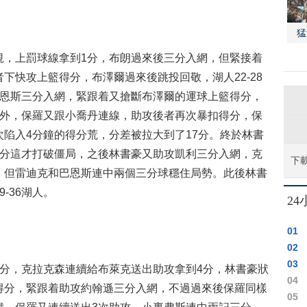
猛
，上罰球線拿到1分，布朗過來後三分入網，但緊接着
下快攻上籃得分，布澤爾過來後跳投回敬，湖人22-28
巴恩斯三分入網，緊跟着又搶斷布澤爾的運球上籃得分，
分外，保羅又跟小喬丹連線，助攻後者再次暴扣得分，保
再次陷入4分鐘的得分荒，分差被拉大到了17分。終於林書
2分這才打破僵局，之後林書豪又助攻凱利三分入網，克
下
，但雷迪克和巴恩斯連中兩個三分球穩住局勢。此後林書
-36湖人。
2
01
02
03
，克拉克森連續給布萊克送出助攻拿到4分，林書豪狀
04
得分，緊跟着助攻約翰遜三分入網，不過過來後保羅同樣
05