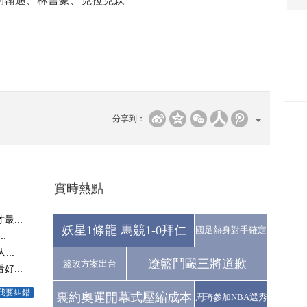
翰遜、林書豪、克拉克森
分享到：
實時熱點
...
妖星1條龍 馬競1-0拜仁
國足熱身對手確定
.
..
遼籃鬥毆三將道歉
籃改方案出台
...
我要糾錯
裏約奧運開幕式壓縮成本
周琦參加NBA選秀