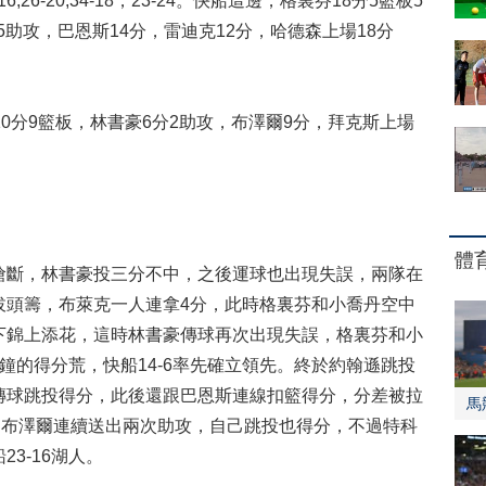
-20,34-18，23-24。快船這邊，格裏芬18分5籃板5
5助攻，巴恩斯14分，雷迪克12分，哈德森上場18分
分9籃板，林書豪6分2助攻，布澤爾9分，拜克斯上場
體
斷，林書豪投三分不中，之後運球也出現失誤，兩隊在
拔頭籌，布萊克一人連拿4分，此時格裏芬和小喬丹空中
下錦上添花，這時林書豪傳球再次出現失誤，格裏芬和小
鐘的得分荒，快船14-6率先確立領先。終於約翰遜跳投
傳球跳投得分，此後還跟巴恩斯連線扣籃得分，分差被拉
馬
，布澤爾連續送出兩次助攻，自己跳投也得分，不過特科
3-16湖人。