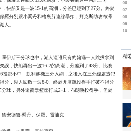
鐵，保羅又連續送出3次助攻，小裏弗斯連中兩記三分
06
，快船又是一波15-1的高潮，分差已經到了27分。終於
07
後保羅分別跟小喬丹和格裏芬連線暴扣，拜克斯助攻布澤
08
09
4湖人。
10
霍伊斯三分球也中，湖人這邊只有約翰遜一人跳投拿到
失誤，快船轟出一波16-2的高潮，分差到了43分。比賽
，6投都不中，凱利趁機三分入網，之後又在三分線處造犯
得分，湖人回敬一波8-0。終於尤度跳投得手打破不得分
分球，另外還衝擊籃筐打成2+1，布朗跳投得手，但於
德安德魯-喬丹、保羅、雷迪克