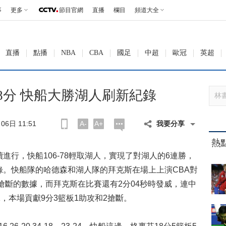
事
更多
節目官網
直播
欄目
頻道大全
直播
點播
NBA
CBA
國足
中超
歐冠
英超
8分 快船大勝湖人刷新紀錄
6日 11:51
A-
A+
我要分享
熱
進行，快船106-78輕取湖人，實現了對湖人的6連勝，
錄。快船隊的哈德森和湖人隊的拜克斯在場上上演CBA對
2搶斷的數據，而拜克斯在比賽還有2分04秒時發威，連中
，本場貢獻9分3籃板1助攻和2搶斷。