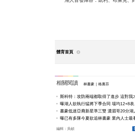
湖人首發陣容：凱利、布萊克、約
體育首頁
相關閱讀
林書豪
|
格裏芬
斯科特：攻防兩端都取得了進步 這對我才最
曝湖人欲執行猛將下季合同 場均12+8表..
書豪低迷亞裔新星準三雙 濃眉哥20分湖人.
曝已有多隊今夏欲追林書豪 業內人士最看好
編輯：吳頔