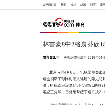
央視網首頁
新聞
視頻
經濟
體育
軍
林書豪8中2格裏芬砍1
央視網體育綜合 2015年04月0
體育資訊
北京時間4月6日，NBA常規賽繼續
這也刷新了球隊對湖人連勝的隊史紀
決，哈德森最終拿到3分3籃板1助攻
兩記三分球，另外衝擊籃下還打成2+1