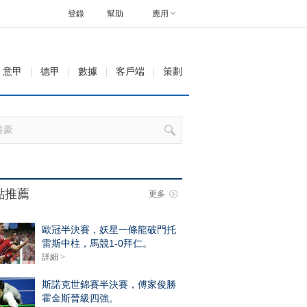
登錄
幫助
應用
意甲
德甲
數據
客戶端
策劃
點推薦
更多
歐冠半決賽，妖星一條龍破門托
雷斯中柱，馬競1-0拜仁。
詳細 >
斯諾克世錦賽半決賽，傅家俊勝
霍金斯晉級四強。