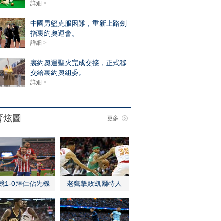
詳細 >
中國男籃克服困難，重新上路劍
指裏約奧運會。
詳細 >
裏約奧運聖火完成交接，正式移
交給裏約奧組委。
詳細 >
育炫圖
更多
競1-0拜仁佔先機
老鷹擊敗凱爾特人