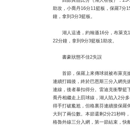
四節具體比分（湖人在後）：23-16,26
助攻，小喬丹16分11籃板，保羅7分1
鐘，拿到3分3籃板。
湖人這邊，約翰遜16分，布萊克10
22分鐘，拿到9分3籃板1助攻。
書豪狀態不佳2失誤
首節，保羅上來傳球就被布萊克搶
連續打鐵後，終於巴恩斯三分入網先
連線，後者暴扣得分。雷迪克衝擊籃
喬丹相繼走上罰球線，湖人陷入2分多
得手打破尷尬，但格裏芬連續接保羅
大到了兩位數。本節還剩2分21秒時
格魯外線三分入網，第一節結束，快船2