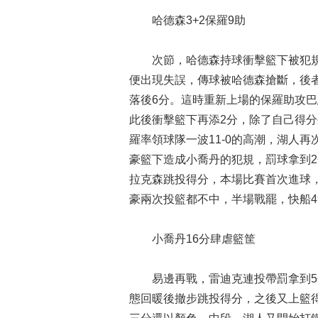
哈德森3+2保羅9助
次節，哈德森持球衝擊籃下被犯規
便出現失誤，傳球被哈德森搶斷，後者
落後6分。這時重新上場的保羅助攻
此後衝擊籃下再添2分，除了自己得
羅率領球隊一波11-0的高潮，湖人
豪籃下造成小喬丹的犯規，罰球拿到
拉克森跳投得分，本場比賽首次進球
豪兩次投籃都不中，半場戰罷，快船49
小喬丹16分肆虐籃筐
易邊再戰，雷迪克連投帶罰拿到5分
態回暖後撤步跳投得分，之後又上籃