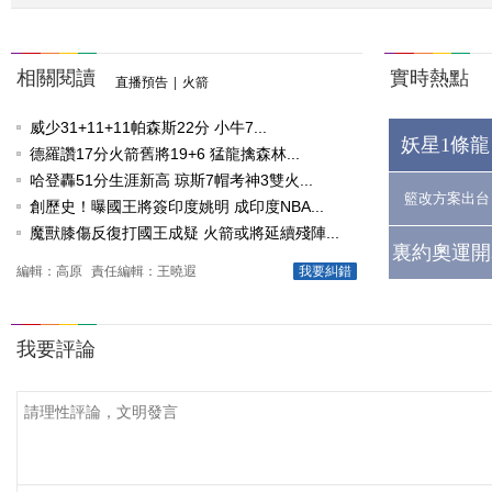
相關閱讀
實時熱點
直播預告
|
火箭
威少31+11+11帕森斯22分 小牛7...
妖星1條龍
德羅讚17分火箭舊將19+6 猛龍擒森林...
哈登轟51分生涯新高 琼斯7帽考神3雙火...
籃改方案出台
創歷史！曝國王將簽印度姚明 成印度NBA...
魔獸膝傷反復打國王成疑 火箭或將延續殘陣...
裏約奧運開
編輯：高原
責任編輯：王曉遐
我要糾錯