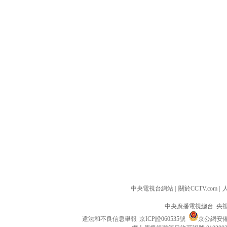
中央電視台網站
|
關於CCTV.com
|
中央廣播電視總台 央
違法和不良信息舉報
京ICP證060535號
京公網安備 1