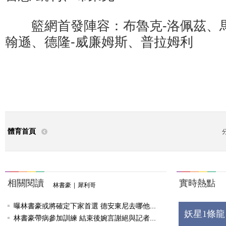
籃網首發陣容：布魯克-洛佩茲、馬
翰遜、德隆-威廉姆斯、普拉姆利
體育首頁
相關閱讀
實時熱點
林書豪
|
犀利哥
曝林書豪或將確定下家首選 德安東尼去哪他...
妖星1條龍
林書豪帶病參加訓練 結束後婉言謝絕與記者...