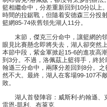
籃相繼命中，分差重新回到10分以上
時間的拉鋸戰，但隨着安德森三分投
籃網85-74依舊領先湖人11分。
末節，傑克三分命中，讓籃網的領先
眼見比賽懸念即將失去，湖人卻突然
本節中段，紫金軍掀起15-6的進攻高
到3分。不過，洛佩茲上籃得手，終於
翰遜三分命中，兩隊分差回到8分。之
然不大。最終，湖人在客場99-107
敗。
湖人首發陣容：威斯利-約翰遜、
雷恩-凱利、布萊克