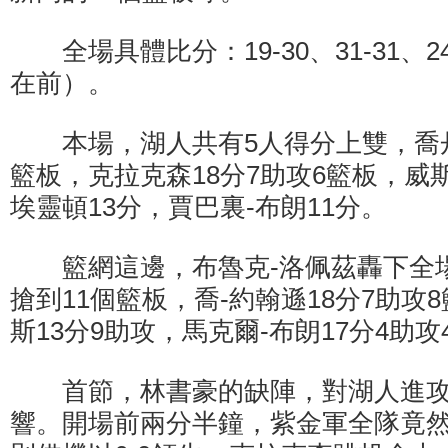
全場具體比分：19-30、31-31、24-
在前）。
本場，湖人共有5人得分上雙，喬丹-
籃板，克拉克森18分7助攻6籃板，威斯
埃靈頓13分，賈巴裏-布朗11分。
籃網這邊，布魯克-洛佩茲轟下全場
搶到11個籃板，喬-約翰遜18分7助攻
斯13分9助攻，馬克爾-布朗17分4助攻
首節，林書豪的缺陣，對湖人進攻
響。開場前兩分半鐘，紫金軍全隊竟