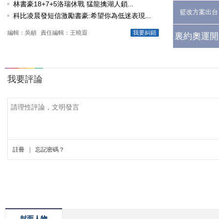
林書豪18+7+5洛瑞休戰 猛龍擒湖人鎖...
籃改方案出台
科比凌晨發短信激勵書豪:希望你為低迷表現...
編輯：吳頔
責任編輯：王曉遐
我要糾錯
裏約奧運開
封面人物