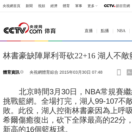
央視網首頁
新聞
視頻
經濟
體育
軍事
更多
節目官網
直播
點播
NBA
林書豪缺陣犀利哥砍22+16 湖人不
央視網體育綜合 2015年03月30日 07:48
A-
體育資訊
北京時間3月30日，NBA常規賽繼
挑戰籃網。全場打完，湖人99-107不
敗。此役，湖人控衛林書豪因為上呼吸
希爾傷癒復出，砍下全隊最高的22分
新高的16個籃板球。