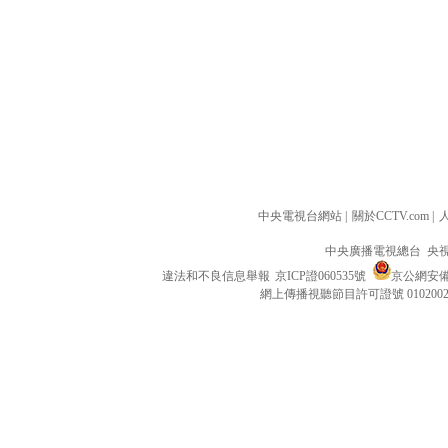
中央電視台網站
|
關於CCTV.com
|
中央廣播電視總台 央
違法和不良信息舉報
京ICP證060535號
京公網安備 1
網上傳播視聽節目許可證號 010200