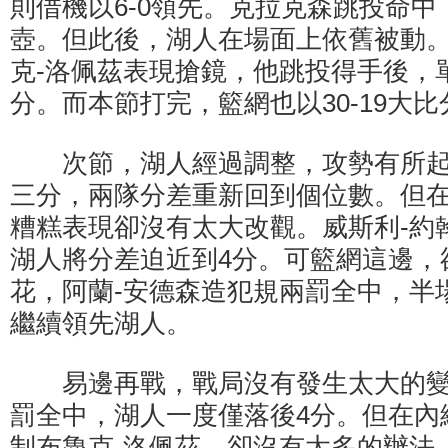
則借機以6-0領先。克拉克森跳投命
壺。但此後，湖人在場面上依舊被動
克-洛佩茲表現搶鏡，他跳投得手後，
分。而本節打完，籃網也以30-19大
次節，湖人經過調整，攻勢有所起
三分，兩隊分差重新回到個位數。但
糟糕表現卻沒有太大改觀。威斯利-約
湖人將分差迫近到4分。可籃網這邊，
花，阿蘭-安德森造犯規兩罰全中，半場
繼續領先湖人。
易邊再戰，戰局沒有發生太大的變
罰全中，湖人一度僅落後4分。但在內
制布魯克-洛佩茲，卻沒有太多的辦法