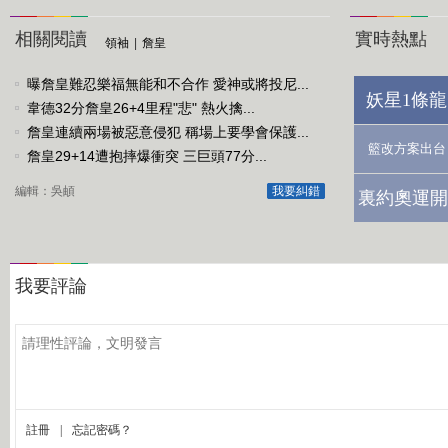
相關閱讀
實時熱點
領袖
|
詹皇
曝詹皇難忍樂福無能和不合作 愛神或將投尼...
妖星1條龍
韋德32分詹皇26+4里程"悲" 熱火擒...
詹皇連續兩場被惡意侵犯 稱場上要學會保護...
籃改方案出台
詹皇29+14遭抱摔爆衝突 三巨頭77分...
編輯：吳頔
我要糾錯
裏約奧運開