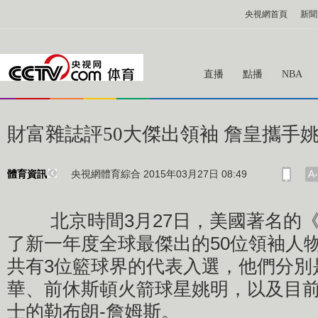
央視網首頁
新聞
直播
點播
NBA
財富雜誌評50大傑出領袖 詹皇攜手
央視網體育綜合 2015年03月27日 08:49
A-
體育資訊
北京時間3月27日，美國著名的《
了新一年度全球最傑出的50位領袖人
共有3位籃球界的代表入選，他們分別是
華、前休斯頓火箭球星姚明，以及目
士的勒布朗-詹姆斯。