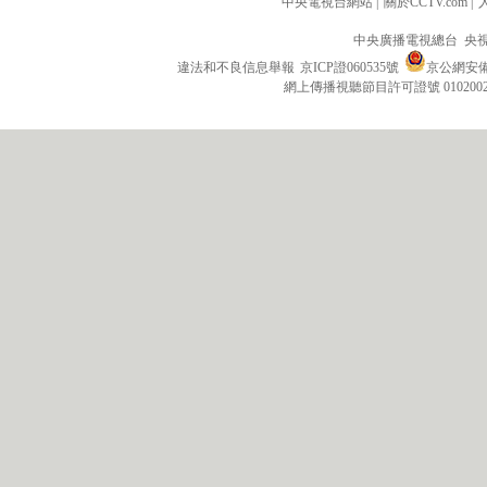
中央電視台網站
|
關於CCTV.com
|
中央廣播電視總台 央
違法和不良信息舉報
京ICP證060535號
京公網安備 1
網上傳播視聽節目許可證號 010200