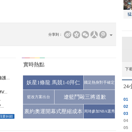
猛
分享到：
實時熱點
下
...
妖星1條龍 馬競1-0拜仁
國足熱身對手確定
.
2
...
遼籃鬥毆三將道歉
籃改方案出台
.
01
..
02
裏約奧運開幕式壓縮成本
周琦參加NBA選秀
03
我要糾錯
04
05