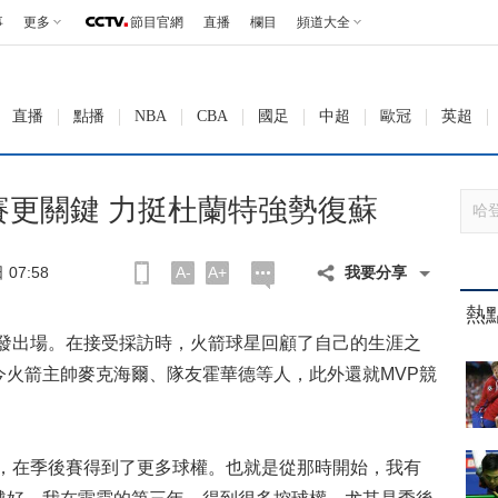
事
更多
節目官網
直播
欄目
頻道大全
直播
點播
NBA
CBA
國足
中超
歐冠
英超
賽更關鍵 力挺杜蘭特強勢復蘇
07:58
A-
A+
我要分享
熱
出場。在接受採訪時，火箭球星回顧了自己的生涯之
今火箭主帥麥克海爾、隊友霍華德等人，此外還就MVP競
在季後賽得到了更多球權。也就是從那時開始，我有