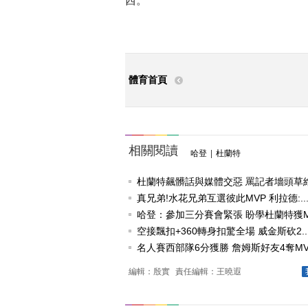
西。”
體育首頁
相關閱讀
哈登
|
杜蘭特
杜蘭特飆髒話與媒體交惡 罵記者墻頭草維護
真兄弟!水花兄弟互選彼此MVP 利拉德:..
哈登：參加三分賽會緊張 盼學杜蘭特獲MV
空接飄扣+360轉身扣驚全場 威金斯砍2..
名人賽西部隊6分獲勝 詹姆斯好友4奪MV.
編輯：殷實
責任編輯：王曉遐