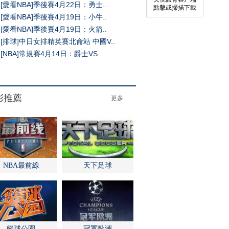
[愛看NBA]季後賽4月22日：勇士..
點擊或掃描下載
[愛看NBA]季後賽4月19日：小牛..
[愛看NBA]季後賽4月19日：火箭..
[排球]中日女排精英賽北侖站 中國V..
[NBA]常規賽4月14日：爵士VS..