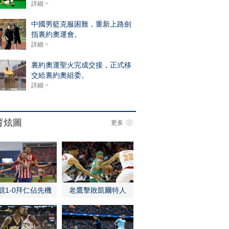
詳細 >
中國男籃克服困難，重新上路劍
指裏約奧運會。
詳細 >
裏約奧運聖火完成交接，正式移
交給裏約奧組委。
詳細 >
育炫圖
更多
競1-0拜仁佔先機
老鷹擊敗凱爾特人