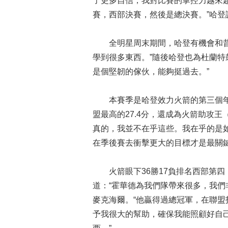
了更多自信，我對比賽的掌控力越來
賽，西部決賽，然後是總決賽。”哈登
全明星周末期間，哈登有機會和昔日
學到很多東西。”隨後哈登也為杜蘭特
是個堅韌的傢伙，能夠挺過去。”
本賽季是哈登效力火箭的第三個年頭
盟最高的27.4分，還成為火箭助攻王
真的，我並不在乎這些。我在乎的是
在季後賽去衝擊更大的目標才是最關鍵
火箭眼下36勝17負排名西部第四
道：“霍華德為我們隊帶來很多，我們
麥克海爾。“他贏得過總冠軍，在聯
予我很大的幫助，確保我能照顧好自