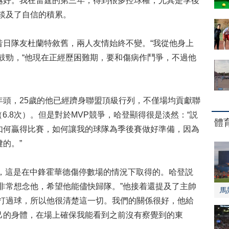
越好。我在雷霆的第三年，得到很多控球權，尤其是季後
談及了自信的積累。
隊友杜蘭特敘舊，兩人友情始終不變。“我從他身上
鼓勁，“他現在正經歷困難期，要和傷病作鬥爭，不過他
，25歲的他已經躋身聯盟頂級行列，不僅場均貢獻聯
（6.8次）。但是對於MVP競爭，哈登顯得很是淡然：“説
體
如何贏得比賽，如何讓我的球隊為季後賽做好準備，因為
的。”
，這是在中鋒霍華德傷停數場的情況下取得的。哈登説
非常想念他，希望他能儘快歸隊。”他接着還提及了主帥
馬
盟打過球，所以他很清楚這一切。我們的關係很好，他給
己的身體，在場上確保我能看到之前沒有察覺到的東