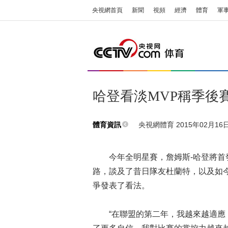
央視網首頁
新聞
視頻
經濟
體育
軍
哈登看淡MVP稱季後
央視網體育 2015年02月16日 
體育資訊
今年全明星賽，詹姆斯-哈登將首發
路，談及了昔日隊友杜蘭特，以及如
爭發表了看法。
“在聯盟的第二年，我越來越適應，