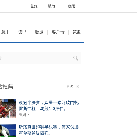
登錄
幫助
應用
意甲
德甲
數據
客戶端
策劃
點推薦
更多
歐冠半決賽，妖星一條龍破門托
雷斯中柱，馬競1-0拜仁。
詳細 >
斯諾克世錦賽半決賽，傅家俊勝
霍金斯晉級四強。