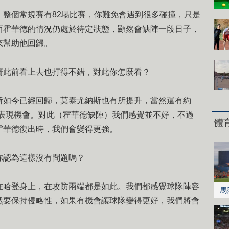
個常規賽有82場比賽，你難免會遇到很多碰撞，只是
而霍華德的情況仍處於待定狀態，顯然會缺陣一段日子，
來幫助他回歸。
此前看上去也打得不錯，對此你怎麼看？
如今已經回歸，莫泰尤納斯也有所提升，當然還有約
的表現機會。對此（霍華德缺陣）我們感覺並不好，不過
體
霍華德復出時，我們會變得更強。
認為這樣沒有問題嗎？
哈登身上，在攻防兩端都是如此。我們都感覺球隊陣容
馬
然要保持侵略性，如果有機會讓球隊變得更好，我們將會