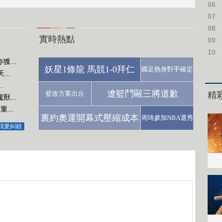
06
07
08
實時熱點
09
10
...
妖星1條龍 馬競1-0拜仁
國足熱身對手確定
..
.
遼籃鬥毆三將道歉
籃改方案出台
...
...
裏約奧運開幕式壓縮成本
周琦參加NBA選秀
我要糾錯