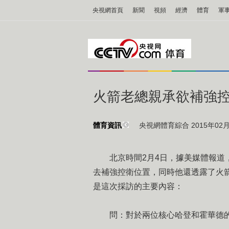
央視網首頁
新聞
視頻
經濟
體育
軍
火箭老總親承欲補強控
央視網體育綜合 2015年02月0
體育資訊
北京時間2月4日，據美媒體報道，
去補強控衛位置，同時他還透露了火
是這次採訪的主要內容：
問：對於兩位核心哈登和霍華德的