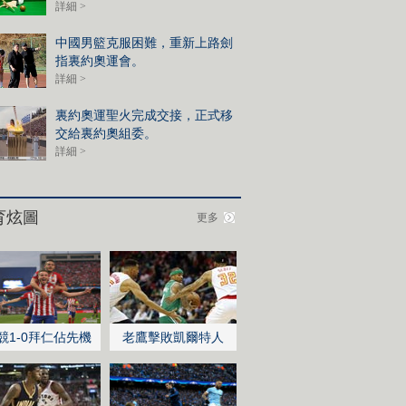
詳細 >
中國男籃克服困難，重新上路劍
指裏約奧運會。
詳細 >
裏約奧運聖火完成交接，正式移
交給裏約奧組委。
詳細 >
育炫圖
更多
競1-0拜仁佔先機
老鷹擊敗凱爾特人