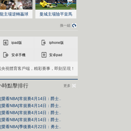
龍主場逆轉贏球
曼城主場險平皇馬
換一組
ipad版
iphone版
安卓手機
安卓pad
載央視體育客戶端，精彩賽事，即刻呈現！
4小時點擊排行
更多
[愛看NBA]常規賽4月14日：爵士..
[愛看NBA]常規賽4月14日：爵士..
[愛看NBA]常規賽4月14日：爵士..
[愛看NBA]常規賽4月14日：爵士..
[愛看NBA]季後賽4月22日：勇士..