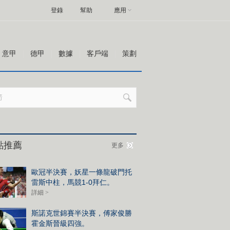
登錄
幫助
應用
意甲
德甲
數據
客戶端
策劃
點推薦
更多
歐冠半決賽，妖星一條龍破門托
雷斯中柱，馬競1-0拜仁。
詳細 >
斯諾克世錦賽半決賽，傅家俊勝
霍金斯晉級四強。