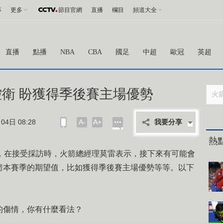
事
更多
節目官網
直播
欄目
頻道大全
直播
點播
NBA
CBA
國足
中超
歐冠
英超
衛 盼獲得季後賽主場優勢
4日 08:28
A-
A+
我要分享
熱
在接受採訪時，火箭總經理莫雷表示，接下來有可能會
箭本賽季的期望值，比如獲得季後賽主場優勢等等。以下
傷情，你有什麼看法？