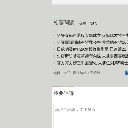
相關閱讀
火箭
|
NBA
哈登春節將退役大學球衣 火箭隊友特里亦獲
哈登回歸訓練有望戰公牛 霍華德有望10天.
日成功發射H2A情報收集衛星 已連續21..
史密斯盼替霍華德守內線 火箭多西喜獲魔獸
官方實力榜三甲無變化 火箭位列第5騎士重
編輯：狄正
責任編輯：王曉遐