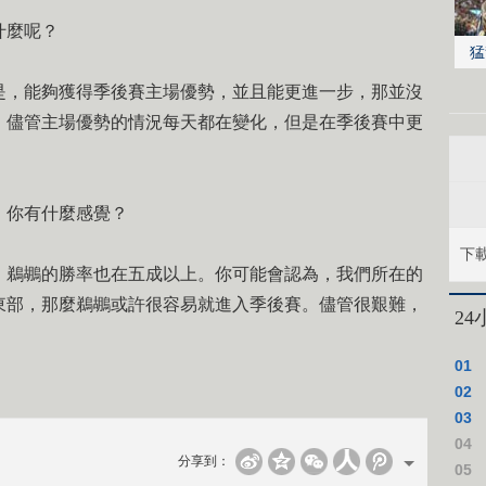
什麼呢？
猛
，能夠獲得季後賽主場優勢，並且能更進一步，那並沒
。儘管主場優勢的情況每天都在變化，但是在季後賽中更
你有什麼感覺？
下
鵜鶘的勝率也在五成以上。你可能會認為，我們所在的
東部，那麼鵜鶘或許很容易就進入季後賽。儘管很艱難，
2
01
02
03
04
分享到：
05