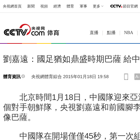
央視網首頁
新聞
視頻
經濟
體育
軍事
更多
節目官網
直播
點播
NBA
劉嘉遠：國足猶如鼎盛時期巴薩 給
央視網體育綜合 2015年01月18日 19:58
A-
體育資訊
北京時間1月18日，中國隊迎來亞
個對手朝鮮隊，央視劉嘉遠和前國腳
像巴薩。
中國隊在開場僅僅45秒，第一次組