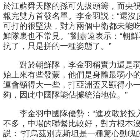
於江蘇舜天隊的孫可先拔頭籌，而央
報完雙方首發名單。李金羽説：“還沒
可打的很堅決，對方兩個中衛都未能
鮮隊裏也不常見。”劉嘉遠表示：“朝
抗了，只是拼的一種姿態了。”
對於朝鮮隊，李金羽稱實力還是弱
始上來有些發蒙，他們是身體最弱小
運會顯得大一些，打亞洲盃又顯得小
夠，因此中國隊能佔據統治地位。”
李金羽中國隊優勢：“進攻敢於投
不多，中場的聯繫比較好，對方根本沒
説：“打烏茲別克斯坦是一種驚心動魄