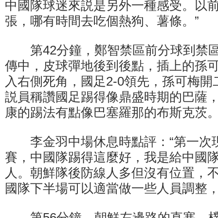
中國隊球迷來説是另外一種感受。以
張，哪有時間去吃個熱狗、薯條。”
第42分鐘，鄭智禁區前分球到禁區
傳中，皮球彈地後到後點，插上的孫
入右側死角，國足2-0領先，孫可梅
説員稱讚國足踢得像鼎盛時期的巴薩
康的踢法有點像巴塞羅那的布斯克茨
李金羽中場休息時點評：“第一次
賽，中國隊踢得這麼好，我是給中國
人。朝鮮隊後防線人多但沒有位置，
國隊下半場可以適當做一些人員調整，
第56分鐘，朝鮮左邊路的直塞，樸