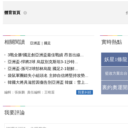
體育首頁
相關閱讀
實時熱點
亞洲盃
|
國足
3戰全勝!國足創亞洲盃最佳戰績 昂首出線...
妖星1條龍
亞洲盃-悍將2球 烏茲別克斯坦3-1沙特...
亞洲盃-孫可2球郜林烏龍 國足2-1朝鮮...
籃改方案出台
袋鼠軍團錯失小組頭名 主帥自信將堅持攻勢...
韓國大將具滋哲因傷告別亞洲盃 韓媒：雪上...
裏約奧運開
編輯：張振鵬
責任編輯：王曉遐
我要糾錯