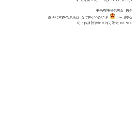
中央電視台網站
|
關於CCTV.com
|
中央廣播電視總台 央
違法和不良信息舉報
京ICP證060535號
京公網安備 1
網上傳播視聽節目許可證號 010200