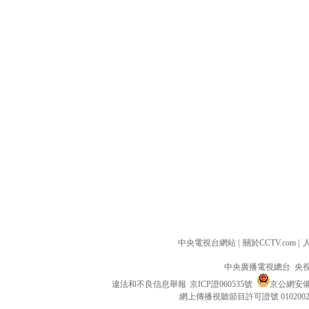
中央電視台網站
|
關於CCTV.com
|
中央廣播電視總台 央
違法和不良信息舉報
京ICP證060535號
京公網安備 1
網上傳播視聽節目許可證號 010200