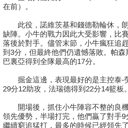
在前）。
此役，諾維茨基和錢德勒輪休，朗
缺陣。小牛的戰力因此大受影響，比
落後於對手。儘管末節，小牛瘋狂追
到3分，但最終他們仍遺憾落敗。帕森
巴裏亞得到全隊最高的17分。
掘金這邊，表現最好的是主控泰-
29分12助攻，法瑞德得到22分14籃板
開場後，抓住小牛陣容不整的良機
領先優勢，半場打完，他們贏了對手9
繼續窮追猛打，最多的時候已經領先了