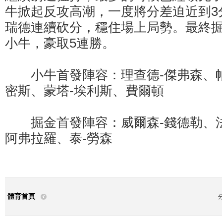
牛掀起反攻高潮，一度將分差迫近到3
瑞德連續砍分，穩住場上局勢。最終
小牛，豪取5連勝。
小牛首發陣容：理查德-傑弗森、帕
密斯、蒙塔-埃利斯、費爾頓
掘金首發陣容：威爾森-錢德勒、
阿弗拉羅、泰-勞森
體育首頁