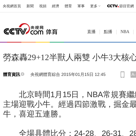
央視網首頁
新聞
視頻
經濟
體育
軍事
更多
節目官網
直播
點播
NBA
勞森轟29+12半獸人兩雙 小牛3大
央視網體育綜合 2015年01月15日 12:45
A-
體育資訊
北京時間1月15日，NBA常規賽繼
主場迎戰小牛。經過四節激戰，掘金最終1
牛，喜迎五連勝。
全場具體比分：24-28、26-31、28-