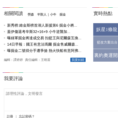
相關閱讀
實時熱點
勞森 半獸人
|
小牛 掘金
新秀榜:維金斯榜首湖人新援第6 掘金小將...
妖星1條龍
蓋伊傷退考辛斯32+16+9 小牛逆襲加...
曝綠軍掘金將達成交易 扣籃王與尼爾森互換...
籃改方案出台
14日早報：國王有意法瑪爾 掘金售威爾森...
曝掘金二號得分手遭爭搶 熱火快船有意阿弗...
裏約奧運開
編輯：譚婷婷
責任編輯：王曉遐
我要糾錯