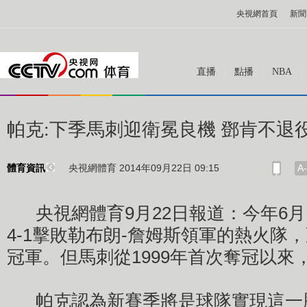
央視網首頁
新聞
直播
點播
NBA
帕克:下季馬刺迎衛冕良機 鄧肯不退
央視網體育 2014年09月22日 09:15
A-
體育資訊
央視網體育9月22日報道：今年6月
4-1擊敗勒布朗-詹姆斯領軍的熱火隊，
冠軍。但馬刺從1999年首次奪冠以來
帕克認為新賽季將是球隊實現這一