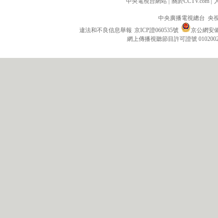
中央電視台網站
|
關於CCTV.com
|
中央廣播電視總台 央
違法和不良信息舉報
京ICP證060535號
京公網安備 1
網上傳播視聽節目許可證號 010200