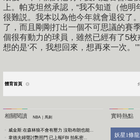
上。帕克坦然承認，“我不知道（他明
很難説。我本以為他今年就會退役了。
了，而且剛剛打出一個不可思議的賽
個很有動力的球員，雖然已經有了5枚
想的是‘不，我想回來，想再來一次。’”
體育首頁
相關閱讀
實時熱點
NBA
|
馬刺
威金斯:在森林狼不會有壓力 沒勒布朗也能...
妖星1條龍
韋德夫婦聲討艷照門:已上報FBI 拍私密...