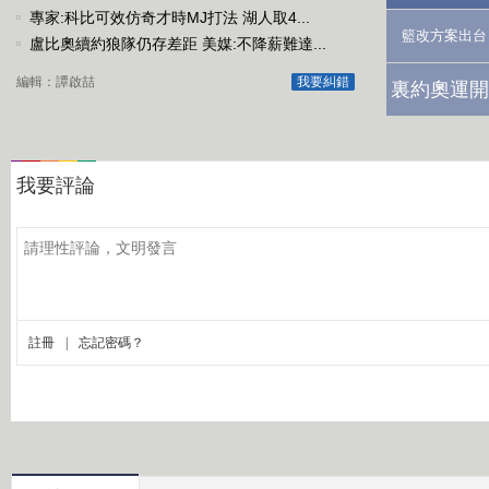
專家:科比可效仿奇才時MJ打法 湖人取4...
籃改方案出台
盧比奧續約狼隊仍存差距 美媒:不降薪難達...
編輯：譚啟喆
我要糾錯
裏約奧運開