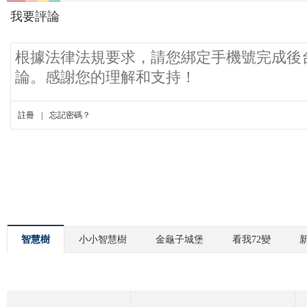
智慧樹
小小智慧樹
金龜子城堡
看我72變