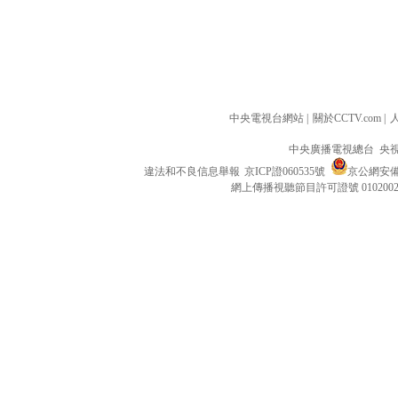
中央電視台網站
|
關於CCTV.com
|
中央廣播電視總台 央
違法和不良信息舉報
京ICP證060535號
京公網安備 1
網上傳播視聽節目許可證號 010200