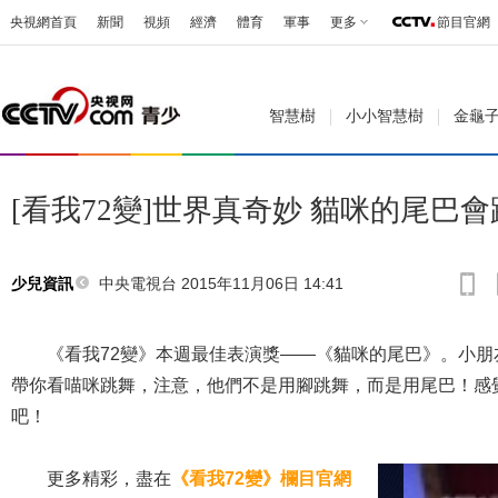
央視網首頁
新聞
視頻
經濟
體育
軍事
更多
節目官網
智慧樹
小小智慧樹
金龜
[看我72變]世界真奇妙 貓咪的尾巴
中央電視台 2015年11月06日 14:41
少兒資訊
《看我72變》本週最佳表演獎——《貓咪的尾巴》。小朋
帶你看喵咪跳舞，注意，他們不是用腳跳舞，而是用尾巴！感
吧！
更多精彩，盡在
《看我72變》欄目官網