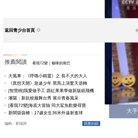
返回青少台首頁
推薦閱讀
實時熱點
看我72變
|
貓咪的尾巴
大風車：《呼嚕小精靈》之 長不大的大人
小小
《異想天開》急速少年 黑馬上演驚天逆轉
[智慧樹]我愛做手工 跟紅果果學做新版紙飛機
看我72變
瀋陽：新款校服舞台秀 展示青春風采
[看我72變]海底大冒險 同大鯊魚歡樂尋寶
大手
新聞袋袋褲：17歲女生36米外遠射進球
編輯：劉瑞婷
我要糾錯