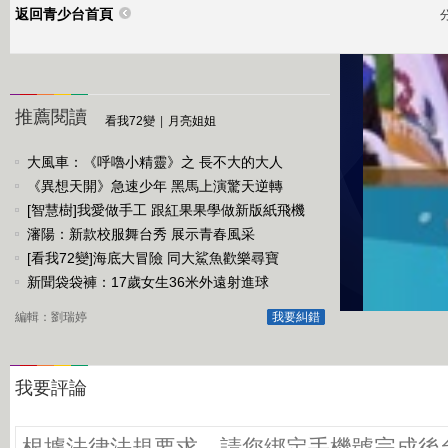
返回青少台首頁
推薦閱讀
實時熱點
看我72變
|
月亮姐姐
大風車：《呼嚕小精靈》之 長不大的大人
小小
《異想天開》急速少年 黑馬上演驚天逆轉
[智慧樹]我愛做手工 跟紅果果學做新版紙飛機
看我72變
瀋陽：新款校服舞台秀 展示青春風采
[看我72變]海底大冒險 同大鯊魚歡樂尋寶
大手
新聞袋袋褲：17歲女生36米外遠射進球
編輯：劉瑞婷
我要糾錯