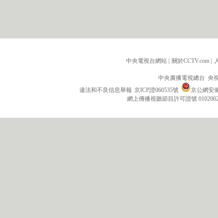
中央電視台網站
|
關於CCTV.com
|
中央廣播電視總台 央
違法和不良信息舉報
京ICP證060535號
京公網安備 1
網上傳播視聽節目許可證號 010200