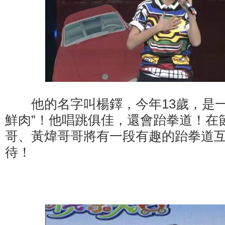
他的名字叫楊鐸，今年13歲，是一
鮮肉”！他唱跳俱佳，還會跆拳道！在
哥、黃煒哥哥將有一段有趣的跆拳道
待！