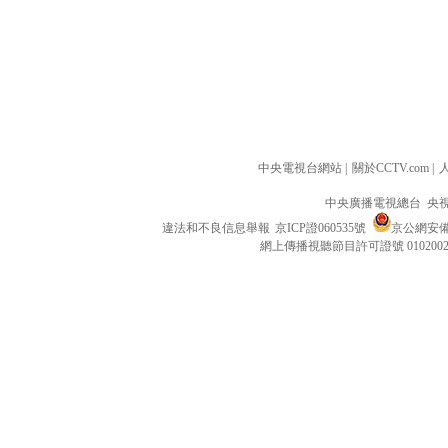
中央電視台網站
|
關於CCTV.com
|
中央廣播電視總台 央
違法和不良信息舉報
京ICP證060535號
京公網安備 1
網上傳播視聽節目許可證號 010200