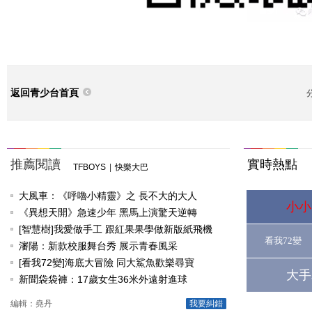
返回青少台首頁
推薦閱讀
實時熱點
TFBOYS
|
快樂大巴
大風車：《呼嚕小精靈》之 長不大的大人
小小
《異想天開》急速少年 黑馬上演驚天逆轉
[智慧樹]我愛做手工 跟紅果果學做新版紙飛機
看我72變
瀋陽：新款校服舞台秀 展示青春風采
[看我72變]海底大冒險 同大鯊魚歡樂尋寶
大手
新聞袋袋褲：17歲女生36米外遠射進球
編輯：堯丹
我要糾錯