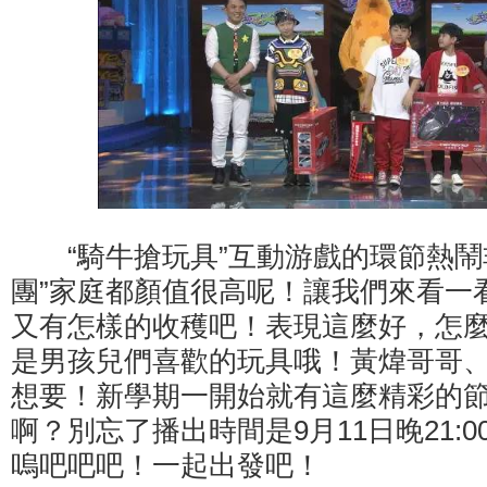
“騎牛搶玩具”互動游戲的環節熱鬧
團”家庭都顏值很高呢！讓我們來看一看
又有怎樣的收穫吧！表現這麼好，怎
是男孩兒們喜歡的玩具哦！黃煒哥哥
想要！新學期一開始就有這麼精彩的
啊？別忘了播出時間是9月11日晚21:
嗚吧吧吧！一起出發吧！