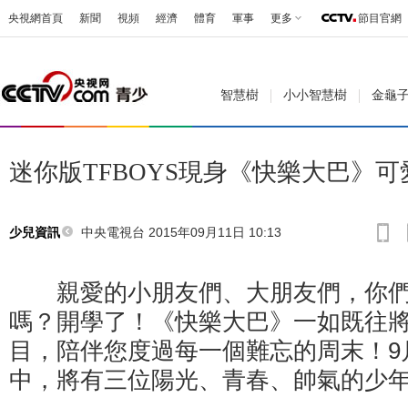
央視網首頁
新聞
視頻
經濟
體育
軍事
更多
節目官網
智慧樹
小小智慧樹
金龜
迷你版TFBOYS現身《快樂大巴》可
中央電視台 2015年09月11日 10:13
少兒資訊
親愛的小朋友們、大朋友們，你們
嗎？開學了！《快樂大巴》一如既往
目，陪伴您度過每一個難忘的周末！9
中，將有三位陽光、青春、帥氣的少