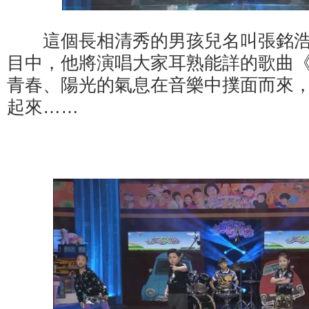
這個長相清秀的男孩兒名叫張銘浩，
目中，他將演唱大家耳熟能詳的歌曲
青春、陽光的氣息在音樂中撲面而來
起來……