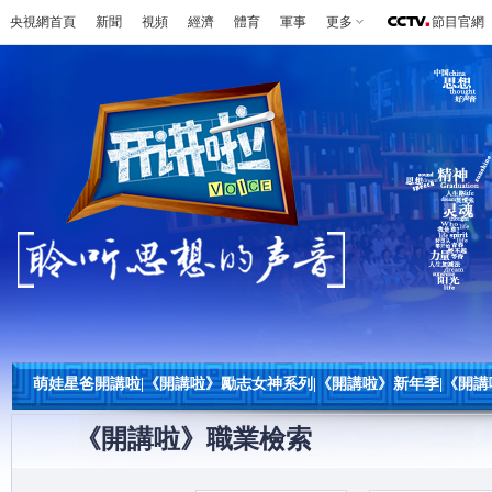
央視網首頁
新聞
視頻
經濟
體育
軍事
更多
節目官網
萌娃星爸開講啦
|
《開講啦》勵志女神系列
|
《開講啦》新年季
|
《開講
《開講啦》職業檢索