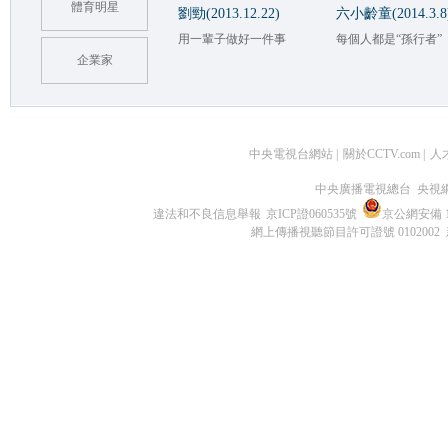
體育明星
劉勁(2013.12.22)
六小齡童(2014.3.8
用一輩子做好一件事
每個人都是“孫行者”
企業家
中央電視台網站
|
關於CCTV.com
|
人
中央廣播電視總台 央視
違法和不良信息舉報
京ICP證060535號
京公網安備 11
網上傳播視聽節目許可證號 0102002