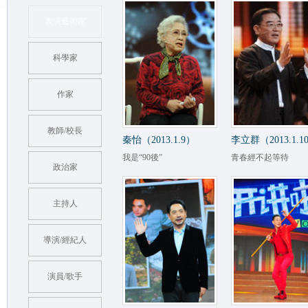
表演藝術家
科學家
作家
教師/校長
秦怡（2013.1.9）
李立群（2013.1.1
我是“90後”
青春經不起等待
政治家
主持人
導演/經紀人
演員/歌手