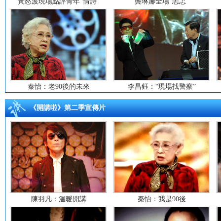
黃怒波現場點評青年“情詩”
龔琳娜全場“忐忑”
秦怡：老90後的未來
李昌鈺：“現場找警察”
《開講啦》第二季宣傳片
陳羽凡：溫暖開講
秦怡：我是90後