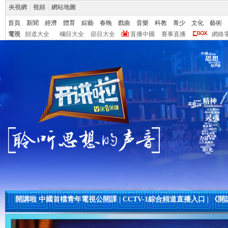
央視網
|
視頻
|
網站地圖
首頁
新聞
經濟
體育
綜藝
春晚
戲曲
音樂
科教
青少
文化
藝術
電視
頻道大全
欄目大全
節目大全
直播中國
賽事直播
網絡
開講啦 中國首檔青年電視公開課
|
CCTV-1綜合頻道直播入口
|
《開