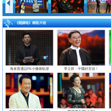
《開講啦》精彩片段
海泉普通話PK小撒俯臥撐
李立群：中國好舌頭！