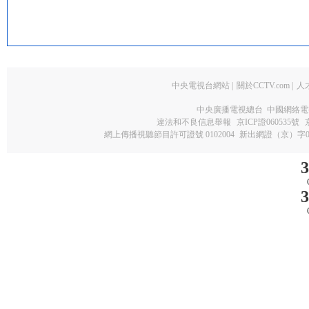
中央電視台網站
|
關於CCTV.com
|
人
中央廣播電視總台 中國網絡電
違法和不良信息舉報
京ICP證060535號
網上傳播視聽節目許可證號 0102004
新出網證（京）字0
3
3