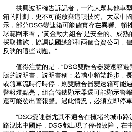
拱興波明確告訴記者，一汽大眾其他車型沒
箱的計劃，更不可能放棄這項技術。大眾中
示，部分DSG變速箱可能確實存在異響、頓
球範圍來看，‘黃金動力組合’是安全的、成
採取措施，協調德國總部和兩個合資公司，
反映的這些問題。”
值得注意的是，“DSG雙離合器變速箱過熱
騰的説明書。説明書稱：若轎車頻繁起步，長
或隨車流時行時停，則雙離合器變速箱可能
警報燈點亮，組合儀錶顯示器還可能顯示警
還可能發出警報聲。遇此情況，必須立即停
“DSG變速器尤其不適合在擁堵的城市路
路況比中國好，DSG都出現了停機故障，在中