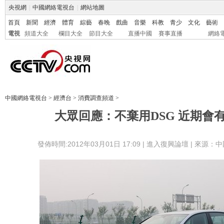
央視網
|
中國網絡電視台
|
網站地圖
首頁
新聞
經濟
體育
綜藝
春晚
戲曲
音樂
科教
青少
文化
藝術
電視
頻道大全
欄目大全
節目大全
直播中國
賽事直播
網絡
中國網絡電視台
>
經濟台
>
消費調查頻道
>
大眾回應：不棄用DSG 近期會
發佈時間:2012年03月01日 17:09 |
進入復興論壇
| 來源：中