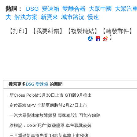
熱詞：
DSG
變速箱
雙離合器
大眾中國
大眾汽
夫
解決方案
新寶來
城市路況
慢速
【
打印
】【
我要糾錯
】【
複製鏈結
】【
轉發郵件
】
】
搜索更多
DSG
變速箱
的新聞
新Cross Polo於3月30日上市 GTI版9月推出
定位高端MPV 全新夏朗將於2月27日上市
一汽大眾變速箱故障頻發 專家稱設計可能存缺陷
維權記：DSG“死亡”陰霾籠罩 車主戰戰兢兢
三月重磅新車搶先看 14款新車將上市/亮相