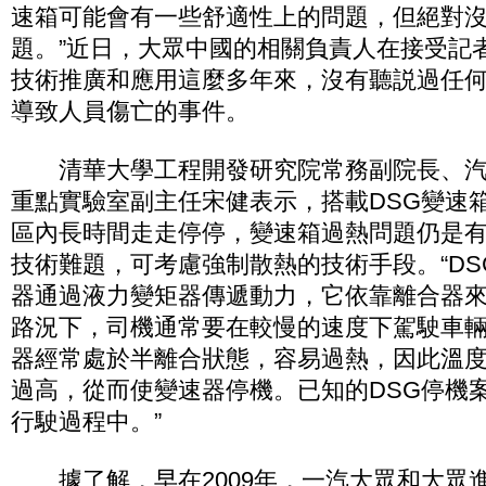
速箱可能會有一些舒適性上的問題，但絕對
題。”近日，大眾中國的相關負責人在接受記
技術推廣和應用這麼多年來，沒有聽説過任何
導致人員傷亡的事件。
清華大學工程開發研究院常務副院長、汽
重點實驗室副主任宋健表示，搭載DSG變速
區內長時間走走停停，變速箱過熱問題仍是
技術難題，可考慮強制散熱的技術手段。“D
器通過液力變矩器傳遞動力，它依靠離合器
路況下，司機通常要在較慢的速度下駕駛車輛
器經常處於半離合狀態，容易過熱，因此溫
過高，從而使變速器停機。已知的DSG停機
行駛過程中。”
據了解，早在2009年，一汽大眾和大眾