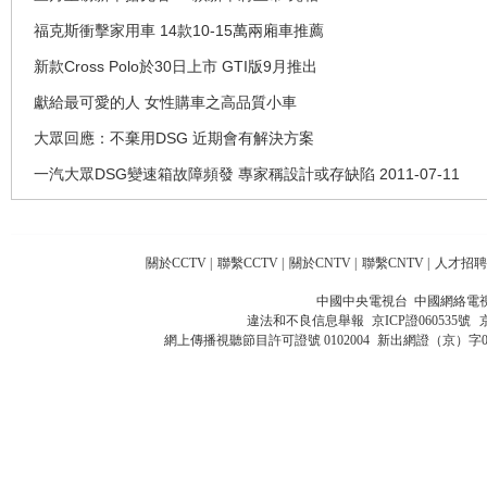
福克斯衝擊家用車 14款10-15萬兩廂車推薦
新款Cross Polo於30日上市 GTI版9月推出
獻給最可愛的人 女性購車之高品質小車
大眾回應：不棄用DSG 近期會有解決方案
一汽大眾DSG變速箱故障頻發 專家稱設計或存缺陷 2011-07-11
關於CCTV
|
聯繫CCTV
|
關於CNTV
|
聯繫CNTV
|
人才招聘
中國中央電視台 中國網絡電
違法和不良信息舉報
京ICP證060535號
網上傳播視聽節目許可證號 0102004
新出網證（京）字0