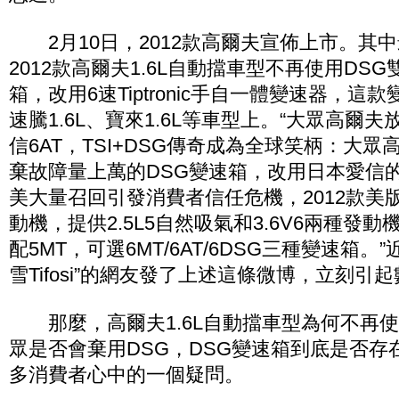
2月10日，2012款高爾夫宣佈上市。其
2012款高爾夫1.6L自動擋車型不再使用DS
箱，改用6速Tiptronic手自一體變速器，
速騰1.6L、寶來1.6L等車型上。“大眾高爾
信6AT，TSI+DSG傳奇成為全球笑柄：大
棄故障量上萬的DSG變速箱，改用日本愛信的
美大量召回引發消費者信任危機，2012款美版
動機，提供2.5L5自然吸氣和3.6V6兩種發
配5MT，可選6MT/6AT/6DSG三種變速箱。
雪Tifosi”的網友發了上述這條微博，立刻引
那麼，高爾夫1.6L自動擋車型為何不再使
眾是否會棄用DSG，DSG變速箱到底是否存
多消費者心中的一個疑問。