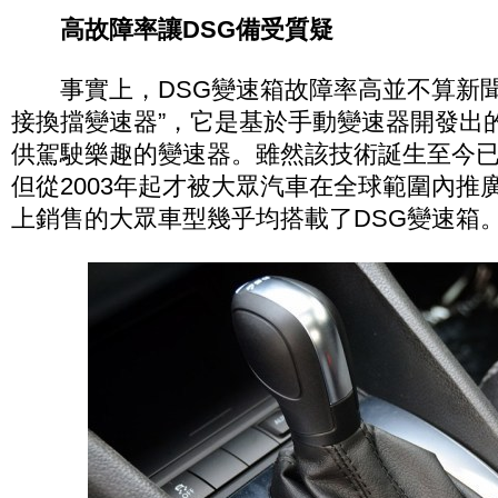
高故障率讓DSG備受質疑
事實上，DSG變速箱故障率高並不算新聞。
接換擋變速器”，它是基於手動變速器開發出
供駕駛樂趣的變速器。雖然該技術誕生至今已
但從2003年起才被大眾汽車在全球範圍內推
上銷售的大眾車型幾乎均搭載了DSG變速箱