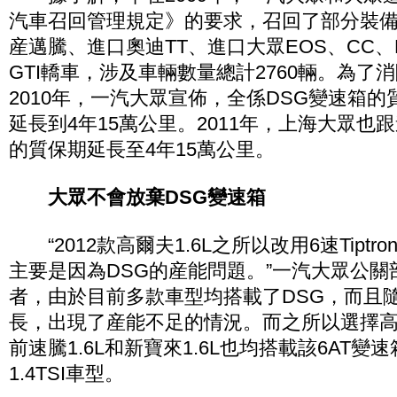
汽車召回管理規定》的要求，召回了部分裝備6速
産邁騰、進口奧迪TT、進口大眾EOS、CC、R36
GTI轎車，涉及車輛數量總計2760輛。為了
2010年，一汽大眾宣佈，全係DSG變速箱的
延長到4年15萬公里。2011年，上海大眾也
的質保期延長至4年15萬公里。
大眾不會放棄DSG變速箱
“2012款高爾夫1.6L之所以改用6速Tiptr
主要是因為DSG的産能問題。”一汽大眾公
者，由於目前多款車型均搭載了DSG，而且
長，出現了産能不足的情況。而之所以選擇高爾
前速騰1.6L和新寶來1.6L也均搭載該6AT
1.4TSI車型。