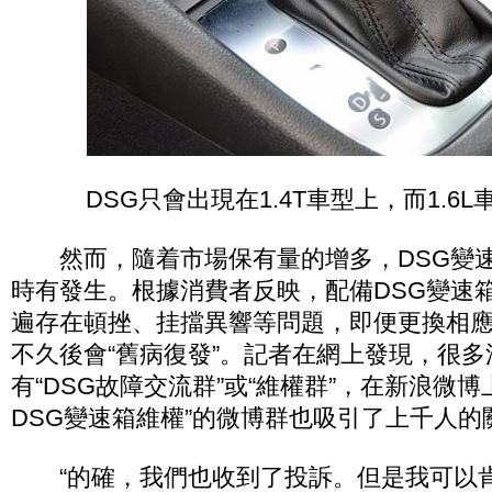
DSG只會出現在1.4T車型上，而1.6L
然而，隨着市場保有量的增多，DSG變速
時有發生。根據消費者反映，配備DSG變速
遍存在頓挫、挂擋異響等問題，即便更換相
不久後會“舊病復發”。記者在網上發現，很
有“DSG故障交流群”或“維權群”，在新浪微
DSG變速箱維權”的微博群也吸引了上千人的
“的確，我們也收到了投訴。但是我可以肯