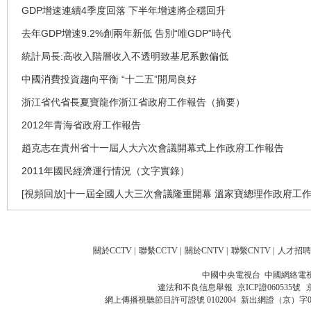
GDP增速連續4季度回落 下半年增速將企穩回升
去年GDP增速9.2%創兩年新低 告別“唯GDP”時代
統計局長:高收入階層收入不透明致基尼系數偏低
中國消費投資趨向平衡 “十二五”開局良好
浙江省代省長夏寶龍作浙江省政府工作報告（摘要）
2012年青海省政府工作報告
趙克志在貴州省十一屆人大六次會議開幕式上作政府工作報告
2011年國民經濟運行情況（文字實錄）
[視頻回放]十一屆全國人大三次會議隆重開幕 溫家寶總理作政府工
關於CCTV
|
聯繫CCTV
|
關於CNTV
|
聯繫CNTV
|
人才招聘
中國中央電視台 中國網絡電
違法和不良信息舉報
京ICP證060535號
網上傳播視聽節目許可證號 0102004
新出網證（京）字0