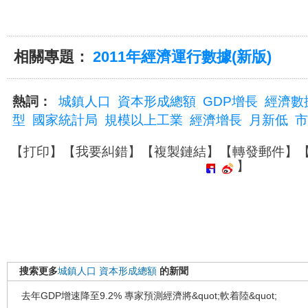
相關專題：
2011年經濟運行數據(新版)
熱詞：
城鎮人口
資本形成總額
GDP增長
經濟數
型
國家統計局
規模以上工業
經濟增長
月新低
市
【
打印
】【
我要糾錯
】【
複製鏈結
】【
轉發郵件
】
】
搜索更多
城鎮人口
資本形成總額
的新聞
去年GDP增速降至9.2% 專家預測經濟將&quot;軟着陸&quot;