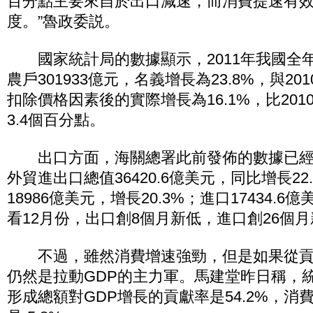
百分點主要來自於出口減速，而消費提速有
度。”魯政委説。
國家統計局的數據顯示，2011年我國全
農戶301933億元，名義增長為23.8%，與20
扣除價格因素後的實際增長為16.1%，比2010
3.4個百分點。
出口方面，海關總署此前發佈的數據已經顯
外貿進出口總值36420.6億美元，同比增長22
18986億美元，增長20.3%；進口17434.6
看12月份，出口創8個月新低，進口創26個
不過，雖然消費增速強勁，但是如果從貢
仍然是拉動GDP的主力軍。馬建堂昨日稱，
形成總額對GDP增長的貢獻率是54.2%，消費