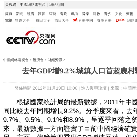
央視網
|
中國網絡電視台
|
網站地圖
首頁
新聞
經濟
體育
綜藝
春晚
戲曲
音樂
科教
青少
文化
藝術
電視
頻道大全
欄目大全
節目大全
直播中國
賽事直播
網絡
中國網絡電視台
>
經濟台
>
財經資訊
>
去年GDP增9.2%城鎮人口首超農
發佈時間:2012年01月19日 10:06 |
進入復興論壇
| 來源：中國産
根據國家統計局的最新數據，2011年中國
同比較去年同期增長9.2%。分季度來看，去
9.7%、9.5%、9.1%和8.9%，呈逐季回
來，最新數據一方面證實了目前中國經濟確