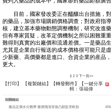
費列入藥品的成本中，國家卻對藥品鉅額廣
目前，國家發改委正在醞釀出台措施，對
的藥品，加強市場購銷價格調查；對政府指
核，建立基本藥物動態調整機制，研究改進
但有專家質疑，改革定價機制之所以困難重
難得到真實的出廠價和流通差價。一是藥品
尤其是企業自行報送的成本價格很可能只是
少新藥、高價藥都是進口、合資企業的産品
更大。
1
2
3
下一頁>>
【
打印
】 【
複製鏈結
】【
轉發郵件
】
【一鍵分享
輯：張福偉
相關鏈結
藥品定價水分難擠 藥價飛漲背後凸顯監管軟肋
201