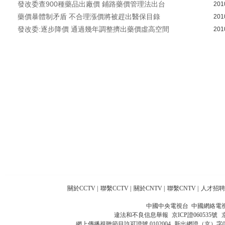
發改委查900種藥品出廠價 鋪路藥價管理法出台
201
藥價暴體制矛盾 不合理漲價將被趕出醫保目錄
201
發改委:逐步降價 通過幾年調整擠出藥價虛高空間
201
關於CCTV
|
聯繫CCTV
|
關於CNTV
|
聯繫CNTV
|
人才招聘
中國中央電視台 中國網絡電
違法和不良信息舉報
京ICP證060535號
網上傳播視聽節目許可證號 0102004
新出網證（京）字0