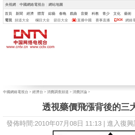
央視網
|
中國網絡電視台
|
網站地圖
首頁
新聞
經濟
體育
綜藝
春晚
戲曲
音樂
科教
青少
文化
藝術
電視
頻道大全
欄目大全
節目大全
直播中國
賽事直播
網絡
中國網絡電視台
>
經濟台
>
消費調查頻道
>
消費評論
>
透視藥價飛漲背後的三
發佈時間:2010年07月08日 11:13 |
進入復興