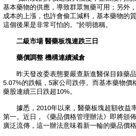
基本藥物的供應，導致群眾無藥可用；另外
成本的上漲，也許會偷工減料，基本藥物的
這個後果是非常可怕的。”於明德稱。
二級市場 醫藥板塊連跌三日
藥價調整 機構連續減倉
昨天發改委表態要嚴查新進醫保目錄藥品
5.07%的跌幅，5家公司跌停。而基本藥物
藥股連續三日跌超10%。
據悉，2010年以來，醫藥板塊超額收益率
第一。近日，《藥品價格管理辦法》即將頒
廣泛流傳，這一辦法意味着新一輪的藥品價