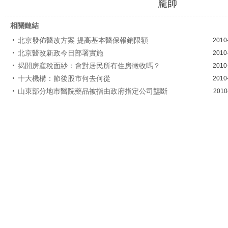
龐帥
相關鏈結
北京發佈醫改方案 提高基本醫保報銷限額
2010
北京醫改新政今日部署實施
2010
揭開房産稅面紗：會對居民所有住房徵收嗎？
2010
十大機構：節後股市何去何從
2010
山東部分地市醫院藥品被指由政府指定公司壟斷
2010