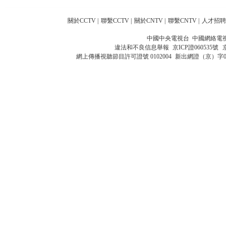
關於CCTV
|
聯繫CCTV
|
關於CNTV
|
聯繫CNTV
|
人才招聘
中國中央電視台 中國網絡電
違法和不良信息舉報
京ICP證060535號
網上傳播視聽節目許可證號 0102004
新出網證（京）字0