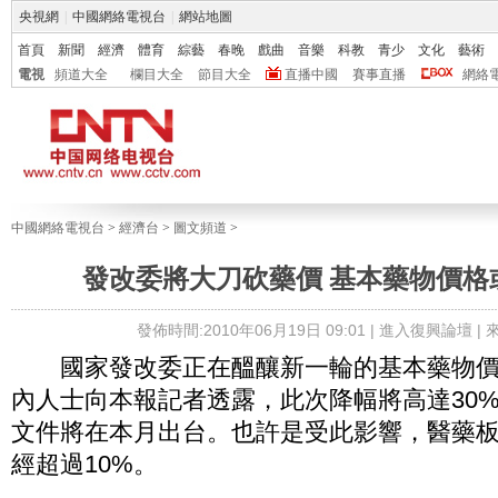
央視網
|
中國網絡電視台
|
網站地圖
首頁
新聞
經濟
體育
綜藝
春晚
戲曲
音樂
科教
青少
文化
藝術
電視
頻道大全
欄目大全
節目大全
直播中國
賽事直播
網絡
中國網絡電視台
>
經濟台
>
圖文頻道
>
發改委將大刀砍藥價 基本藥物價格
發佈時間:2010年06月19日 09:01 |
進入復興論壇
|
國家發改委正在醞釀新一輪的基本藥物價
內人士向本報記者透露，此次降幅將高達30%
文件將在本月出台。也許是受此影響，醫藥
經超過10%。