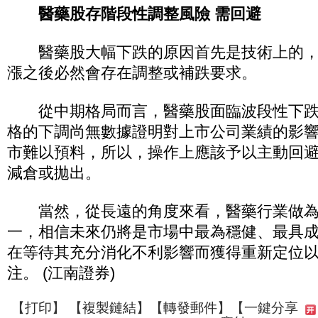
醫藥股存階段性調整風險 需回避
醫藥股大幅下跌的原因首先是技術上的，
漲之後必然會存在調整或補跌要求。
從中期格局而言，醫藥股面臨波段性下跌
格的下調尚無數據證明對上市公司業績的影
市難以預料，所以，操作上應該予以主動回
減倉或拋出。
當然，從長遠的角度來看，醫藥行業做為
一，相信未來仍將是市場中最為穩健、最具
在等待其充分消化不利影響而獲得重新定位
注。 (江南證券)
【
打印
】 【
複製鏈結
】【
轉發郵件
】【一鍵分享