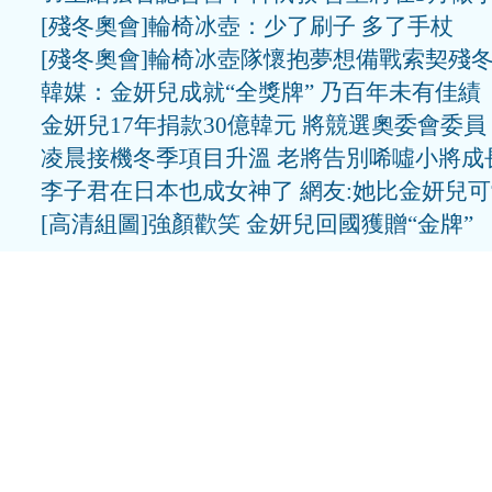
[殘冬奧會]輪椅冰壺：少了刷子 多了手杖
[殘冬奧會]輪椅冰壺隊懷抱夢想備戰索契殘
韓媒：金妍兒成就“全獎牌” 乃百年未有佳績
金妍兒17年捐款30億韓元 將競選奧委會委員
凌晨接機冬季項目升溫 老將告別唏噓小將成
李子君在日本也成女神了 網友:她比金妍兒
[高清組圖]強顏歡笑 金妍兒回國獲贈“金牌”