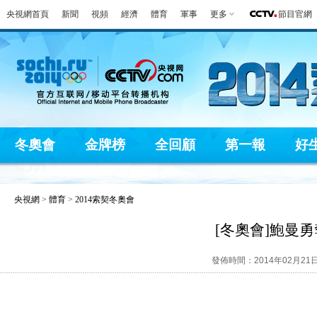
央視網首頁
新聞
視頻
經濟
體育
軍事
更多
節目官網
冬奧會
金牌榜
全回顧
第一報
好
央視網
>
體育
>
2014索契冬奧會
[冬奧會]鮑曼
發佈時間：2014年02月21日 