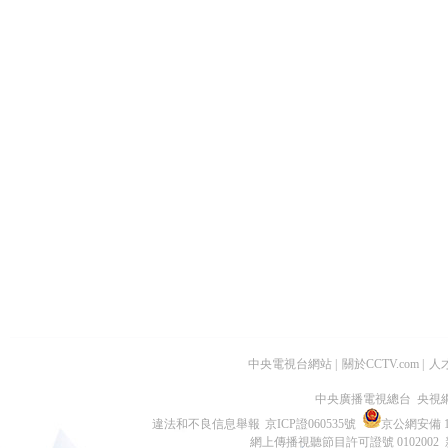
中央電視台網站
|
關於CCTV.com
|
人
中央廣播電視總台 央視
違法和不良信息舉報
京ICP證060535號
京公網安備 11
網上傳播視聽節目許可證號 0102002