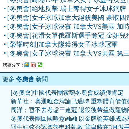
[冬奧會]絕地反擊 瑞士奪得女子冰球銅牌
[冬奧會]女子冰球加拿大絕殺美國 豪取四
[冬奧會]女子冰球決賽 加拿大VS美國 加
[冬奧會]花滑女單俄羅斯選手奪冠 金妍兒
[榮耀時刻]加拿大隊獲得女子冰球冠軍
[冬奧會]女子冰球決賽 加拿大VS美國 第
我要分享：
更多
冬奧會
新聞
[冬奧會]中國代表團索契冬奧會成績獲肯定
新華社：奧運唯金牌論已過時 重塑體育價值
周洋：暫不去考慮三連冠 退役後希望做寵物
冬奧代表團回國暖意融融 以金牌論英雄成為
羽生結弦否認普魯申科執教 普皇將在3月做