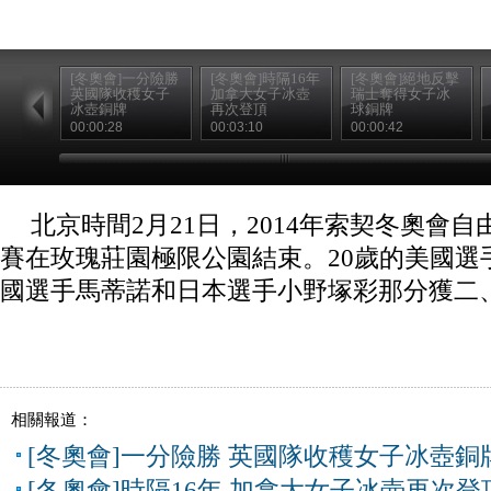
[冬奧會]一分險勝
[冬奧會]時隔16年
[冬奧會]絕地反擊
英國隊收穫女子
加拿大女子冰壺
瑞士奪得女子冰
冰壺銅牌
再次登頂
球銅牌
00:00:28
00:03:10
00:00:42
北京時間2月21日，2014年索契冬奧會
賽在玫瑰莊園極限公園結束。20歲的美國選
國選手馬蒂諾和日本選手小野塚彩那分獲二
相關報道：
[冬奧會]一分險勝 英國隊收穫女子冰壺銅
[冬奧會]時隔16年 加拿大女子冰壺再次登