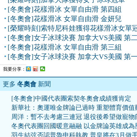
[冬奧會]花樣滑冰 女單自由滑 第四組
[冬奧會]花樣滑冰 女單自由滑 金妍兒
[榮耀時刻]索特尼科娃獲得花樣滑冰女單
[冬奧會]女子冰球決賽 加拿大VS美國 第
[冬奧會]花樣滑冰 女單自由滑 第三組
[冬奧會]女子冰球決賽 加拿大VS美國 第
我要分享：
更多
冬奧會
新聞
[冬奧會]中國代表團索契冬奧會成績獲肯定
新華社：奧運唯金牌論已過時 重塑體育價值
周洋：暫不去考慮三連冠 退役後希望做寵物
冬奧代表團回國暖意融融 以金牌論英雄成為
羽生結弦否認普魯申科執教 普皇將在3月做