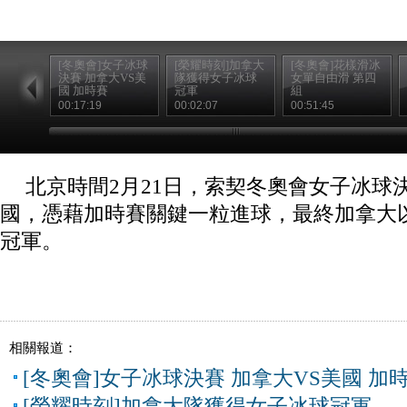
[冬奧會]女子冰球
[榮耀時刻]加拿大
[冬奧會]花樣滑冰
決賽 加拿大VS美
隊獲得女子冰球
女單自由滑 第四
國 加時賽
冠軍
組
00:17:19
00:02:07
00:51:45
北京時間2月21日，索契冬奧會女子冰球
國，憑藉加時賽關鍵一粒進球，最終加拿大以
冠軍。
相關報道：
[冬奧會]女子冰球決賽 加拿大VS美國 加
[榮耀時刻]加拿大隊獲得女子冰球冠軍