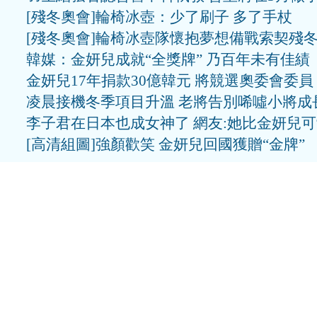
[殘冬奧會]輪椅冰壺：少了刷子 多了手杖
[殘冬奧會]輪椅冰壺隊懷抱夢想備戰索契殘
韓媒：金妍兒成就“全獎牌” 乃百年未有佳績
金妍兒17年捐款30億韓元 將競選奧委會委員
凌晨接機冬季項目升溫 老將告別唏噓小將成
李子君在日本也成女神了 網友:她比金妍兒
[高清組圖]強顏歡笑 金妍兒回國獲贈“金牌”