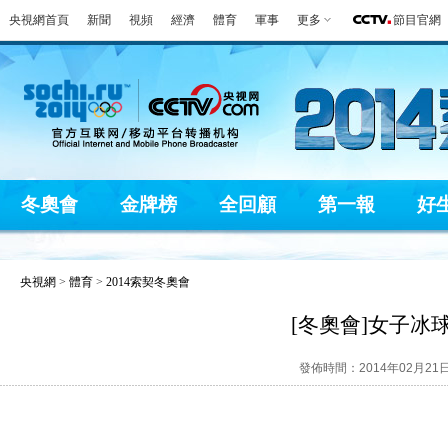
央視網首頁
新聞
視頻
經濟
體育
軍事
更多
節目官網
冬奧會
金牌榜
全回顧
第一報
好
央視網
>
體育
>
2014索契冬奧會
[冬奧會]女子冰
發佈時間：2014年02月21日 