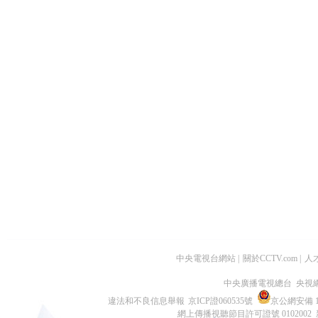
中央電視台網站
|
關於CCTV.com
|
人
中央廣播電視總台 央視
違法和不良信息舉報
京ICP證060535號
京公網安備 11
網上傳播視聽節目許可證號 0102002