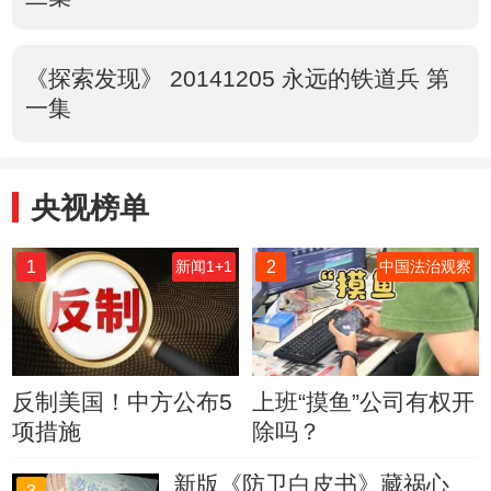
《探索发现》 20141205 永远的铁道兵 第
一集
央视榜单
1
2
新闻1+1
中国法治观察
反制美国！中方公布5
上班“摸鱼”公司有权开
项措施
除吗？
新版《防卫白皮书》藏祸心