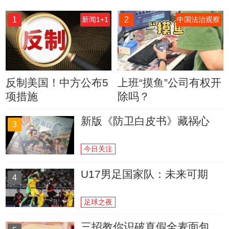
1
2
新闻1+1
中国法治观察
反制美国！中方公布5
上班“摸鱼”公司有权开
项措施
除吗？
新版《防卫白皮书》藏祸心
3
今日关注
U17男足国家队：未来可期
4
足球之夜
三招教你识破真假全麦面包