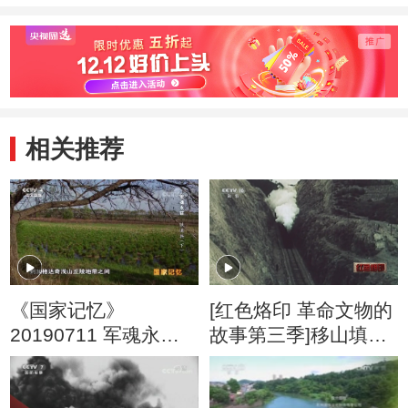
相关推荐
《国家记忆》
[红色烙印 革命文物的
20190711 军魂永驻
故事第三季]移山填
铁道兵（下）
海：鹰厦铁路的一段
钢轨