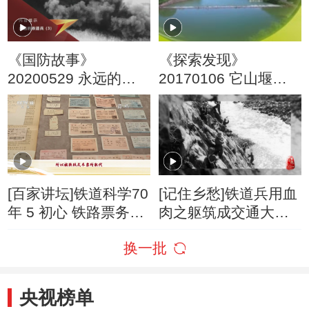
《国防故事》
《探索发现》
20200529 永远的铁
20170106 它山堰
道兵 第3集
（下）
[百家讲坛]铁道科学70
[记住乡愁]铁道兵用血
年 5 初心 铁路票务系
肉之躯筑成交通大动
统的改革
脉
换一批
央视榜单