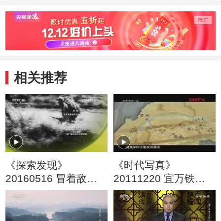
木雕的制作环节
塑模的过程
如何
后的
相关推荐
《探索发现》
《时代写真》
20160516 冒着敌人
20111220 宜万铁路
的炮火前进（二）
第二集 鏖战禁区