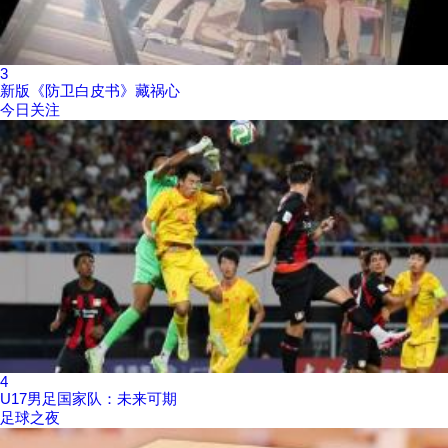
3
新版《防卫白皮书》藏祸心
今日关注
4
U17男足国家队：未来可期
足球之夜