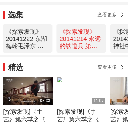
选集
查看更多
《探索发现》
《探索发现》
《探
20141222 东湖
20141214 永远
201
梅岭毛泽东 第
的铁道兵 第九
神社
一集 江城雪
集
甲级
精选
查看更多
05:33
11:07
[探索发现]《手
[探索发现]《手
[探索
艺》第六季之《万
艺》第六季之《姑
艺》
工花轿》：朱金漆
苏铜艺》 失蜡法
苏铜艺