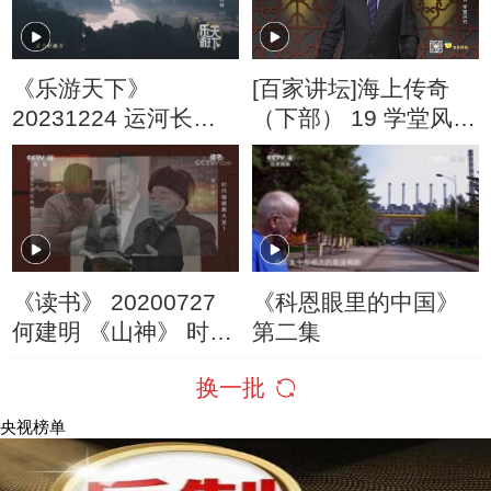
《乐游天下》
[百家讲坛]海上传奇
20231224 运河长歌·
（下部） 19 学堂风云
扬州（2）
杨用霖最后的决断
《读书》 20200727
《科恩眼里的中国》
何建明 《山神》 时代
第二集
楷模黄大发1
换一批
央视榜单