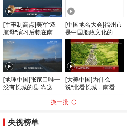
[军事制高点]美军“双
[中国地名大会]福州市
航母”演习后赖在南海
是中国船政文化的发
不走 又带着日本自卫
祥地之一
队舰船演练
[地理中国]张家口唯一
[大美中国]为什么
没有长城的县 靠这些
说“北看长城，南看土
设施防御外敌
楼”？
换一批
央视榜单