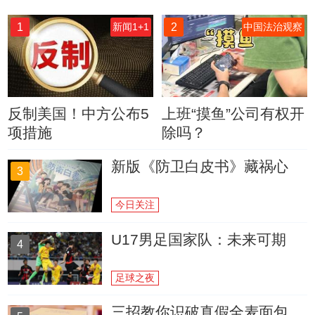
1
2
新闻1+1
中国法治观察
反制美国！中方公布5
上班“摸鱼”公司有权开
项措施
除吗？
新版《防卫白皮书》藏祸心
3
今日关注
U17男足国家队：未来可期
4
足球之夜
三招教你识破真假全麦面包