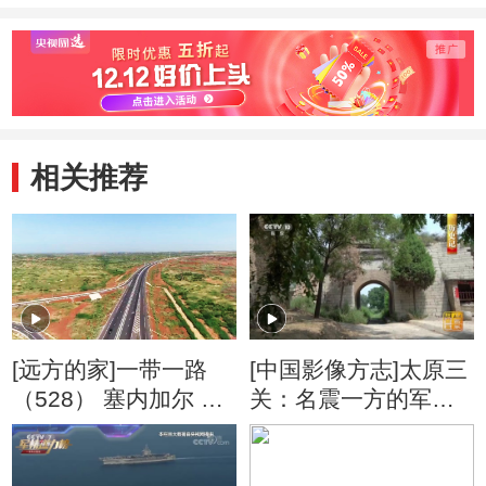
相关推荐
[远方的家]一带一路
[中国影像方志]太原三
（528） 塞内加尔 条
关：名震一方的军事
条坦途 振兴之路
重镇