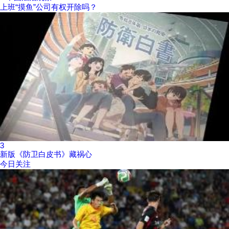
上班“摸鱼”公司有权开除吗？
3
新版《防卫白皮书》藏祸心
今日关注