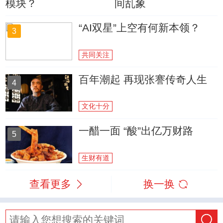
模块？
间乱象
“AI双星”上空有何新本领？
3
共同关注
百年潮起 再现张謇传奇人生
4
文化十分
一醋一面 “酸”出亿万财路
5
生财有道
查看更多
换一换