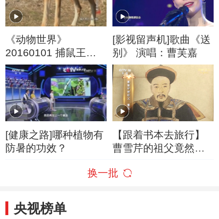
《动物世界》
[影视留声机]歌曲《送
20160101 捕鼠王国
别》 演唱：曹芙嘉
探秘
[健康之路]哪种植物有
【跟着书本去旅行】
防暑的功效？
曹雪芹的祖父竟然曾
是康熙皇帝的“密探”？
换一批
央视榜单