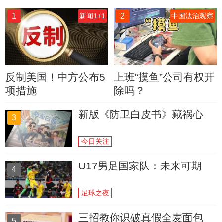
1
2
新闻1+1
中国法治观察
反制美国！中方公布5
上班“摸鱼”公司有权开
项措施
除吗？
新版《防卫白皮书》藏祸心
3
今日关注
U17男足国家队：未来可期
4
足球之夜
三招教你识破真假全麦面包
5