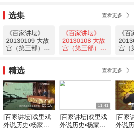
选集
查看更多
《百家讲坛》
《百家讲坛》
《百
20130109 大故
20130108 大故
201
宫（第三部）7
宫（第三部）6
宫（
诚亲王府
理亲王府
天潢
精选
查看更多
05:16
11:41
[百家讲坛]戏里戏
[百家讲坛]戏里戏
[百家
外说历史•杨家将
外说历史•杨家将
外说历
六郎的儿子都有谁
六郎与寇准的交情
名将