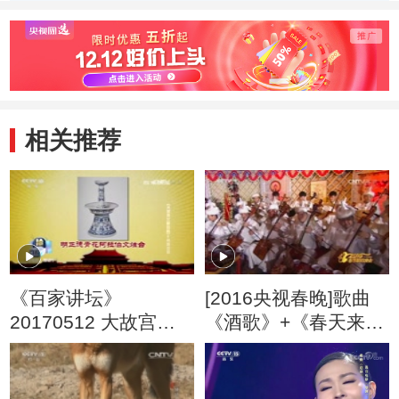
相关推荐
《百家讲坛》
[2016央视春晚]歌曲
20170512 大故宫
《酒歌》+《春天来
（第四部）（8）高峰
了》+《守望相助》
迭起
（字幕版）