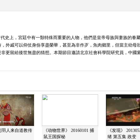
古代史上，宮廷中有一類特殊而重要的人物，他們是皇帝母族與妻族的眷
時，外戚可以仰仗身份享盡榮華，甚至為非作歹，魚肉鄉里，但當主幼母
是非更留給後世無盡的猜想。本期節目邀請北京社會科學院研究員，中國
现]羽人来自道教传
《动物世界》 20160101 捕
《发现》 20130
鼠王国探秘
绪 第五集 政变