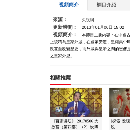
視頻簡介
欄目介紹
來源：
央視網
更新時間：
2013年01月06日 15:02
視頻簡介：
本節目主要內容：在中國
上統稱為皇家外戚，在國家安定，皇權集中
政甚至改變歷史，而外戚與皇帝之間的恩怨
之皇家外戚。
相關推薦
《百家讲坛》 20170506 大
[探索·发
故宫（第四部）（2）设博...
说