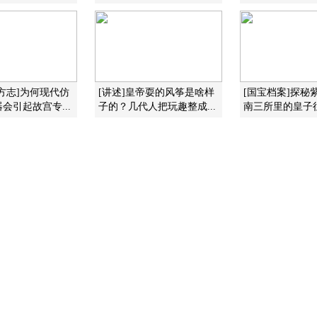
方志]为何现代仿
[讲述]皇帝耍的风筝是啥样
[国宝档案]探秘
会引起故宫专...
子的？几代人把玩趣整成...
南三所里的皇子