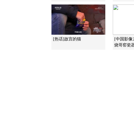
[热话]故宫的猫
[中国影像
烧哥窑瓷器