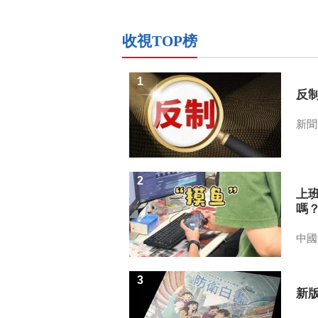
收視TOP榜
1
反
新聞
2
上
嗎
中國
3
新