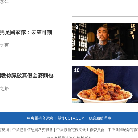
關注
9
7男足國家隊：未來可期
之夜
10
招教你識破真假全麥麵包
之路
中央電視台網站
|
關於CCTV.COM
|
總台總經理室
電視網
|
中廣協會信息資料委員會
|
中廣協會電視文藝工作委員會
|
中央新聞紀錄電影