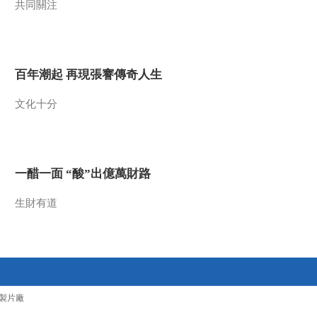
共同關注
2012-12-22 14:31:16
《百家讲坛》 20121221
国号（三） 商—从凡鸟
到神鸟
百年潮起 再現張謇傳奇人生
2012-12-21 15:35:26
文化十分
《百家讲坛》 20121220
国号 （二） 夏——以虫
为名
一醋一面 “酸”出億萬財路
2012-12-20 14:04:13
《百家讲坛》 20121219
生財有道
国号（一） 国号的奥秘
2012-12-19 14:19:44
《百家讲坛》 20121218
客家人 （二） 奇特民居
製片廠