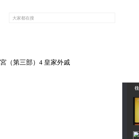
頻道大全
欄目大全
片庫
4K專區
聽
育
電影
國防軍事
電視劇
紀錄
科教
戲曲
社會與法
少
大故宮（第三部）4 皇家外戚
往