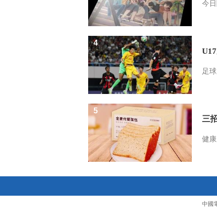
今日
4
U1
足球
5
三
健康
中國