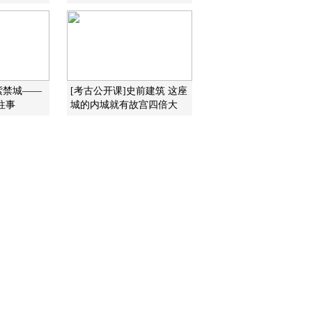
出来的完美
2012-12-30 14:47:58
《百家讲坛》 20121229
国号（十一）周—女皇的
情结与难题
紫禁城——
[考古公开课]史前建筑 这座
往事
城的内城就有故宫四倍大
2012-12-29 14:30:03
《百家讲坛》 20121228
国 号（十）唐—圣王的
美号
2012-12-28 14:19:02
《百家讲坛》 20121227
国号（九）隋—吉祥还是
晦气
2012-12-27 15:09:01
《百家讲坛》 20121226
国 号（八）晋—司马昭
之心