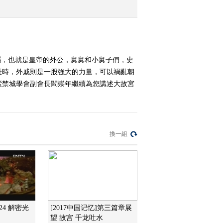
皇宫
2013-01-03 13:39:31
《百家讲坛》 20130102
国号15·大清—化被动为
屬，也就是皇帝的外公，舅舅和小舅子們，史
主动
壯時，外戚則是一股強大的力量，可以禍亂朝
2013-01-02 13:52:12
紫禁城學會副會長閻崇年繼續為您講述大故宮
《百家讲坛》 20130101
国号14·大明—一石三鸟
換一組
2013-01-01 14:33:20
《百家讲坛》 20121231
国号（十三）大元—大哉
乾元
2012-12-31 15:08:00
《百家讲坛》 20121230
524 解密光
[2017中国记忆]第三篇章展
国 号（十二）宋—附会
望 故宫 千龙吐水