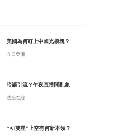
2012-12-26 14:39:36
《百家讲坛》 20121225
国号（七）新—始作俑者
美國為何盯上中國光模塊？
2012-12-25 14:18:47
今日亞洲
《百家讲坛》 20121223
国号（五）秦—马倌的传
奇
2012-12-24 16:14:52
暗語引流？午夜直播間亂象
《百家讲坛》 20121224
国号（六） 汉—愤怒中
法治在線
的安慰
2012-12-24 15:00:53
《百家讲坛》 20121222
“AI雙星”上空有何新本領？
国号 （四） 周——民以
食为天