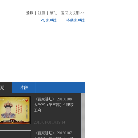
大故宫（第三部）9 金枝
玉叶
登錄
|
註冊
|
幫助
返回央視網
>>
PC客戶端
移動客戶端
2013-01-11 13:40:44
《百家讲坛》 20130110
音
熱榜
大故宫（第三部）8 恭亲
微視頻
王府
兒
音樂
體育賽事
農業農村
2013-01-10 13:42:38
《百家讲坛》 20130109
大故宫（第三部）7 诚亲
王府
期
片段
2013-01-09 13:46:49
《百家讲坛》 20130108
大故宫（第三部）6 理亲
王府
2013-01-08 14:19:14
《百家讲坛》 20130107