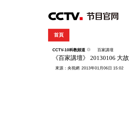
首頁
直播
節目單
綜合
新聞
財經
綜藝
中文國際
體
CCTV-10科教頻道
百家講壇
《百家講壇》 20130106 
來源：
央視網
2013年01月06日 15:02