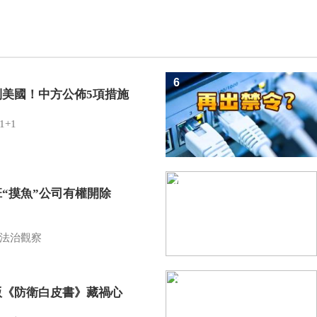
6
制美國！中方公佈5項措施
1+1
7
班“摸魚”公司有權開除
？
法治觀察
8
版《防衛白皮書》藏禍心