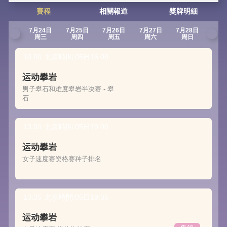
賽程
相關報道
獎牌明細
7月24日
7月25日
7月26日
7月27日
7月28日
7月2
周三
周四
周五
周六
周日
周
10:00
北京時間:05日16:00
运动攀岩
男子攀石和难度攀岩半决赛 - 攀
石
13:00
北京時間:05日19:00
运动攀岩
女子速度赛资格赛种子排名
13:35
北京時間:05日19:35
运动攀岩