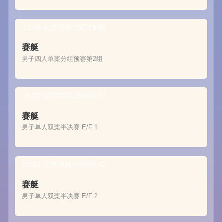
13:00
北京時間:28日19:00
赛艇
男子四人单桨分组预赛第2组
09:30
北京時間:29日15:30
赛艇
男子单人双桨半决赛 E/F 1
09:42
北京時間:29日15:42
赛艇
男子单人双桨半决赛 E/F 2