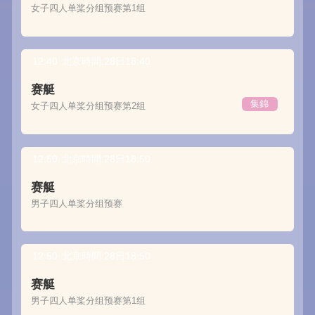
女子四人单桨分组预赛第1组
12:40
北京時間:28日18:40
赛艇
集錦
女子四人单桨分组预赛第2组
12:50
北京時間:28日18:50
赛艇
男子四人单桨分组预赛
12:50
北京時間:28日18:50
赛艇
男子四人单桨分组预赛第1组