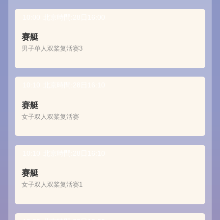
10:00
北京時間:28日16:00
赛艇
男子单人双桨复活赛3
10:10
北京時間:28日16:10
赛艇
女子双人双桨复活赛
10:10
北京時間:28日16:10
赛艇
女子双人双桨复活赛1