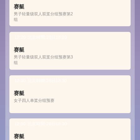
赛艇
男子轻量级双人双桨分组预赛第2
组
12:20
北京時間:28日18:20
赛艇
男子轻量级双人双桨分组预赛第3
组
12:30
北京時間:28日18:30
赛艇
女子四人单桨分组预赛
12:30
北京時間:28日18:30
赛艇