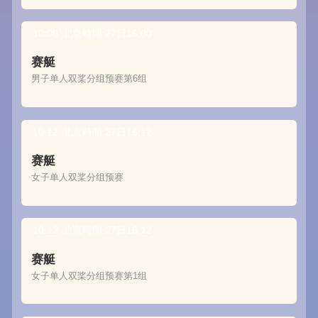
10:00
北京時間:27日16:00
赛艇
男子单人双桨分组预赛第6组
10:12
北京時間:27日16:12
赛艇
女子单人双桨分组预赛
10:12
北京時間:27日16:12
赛艇
女子单人双桨分组预赛第1组