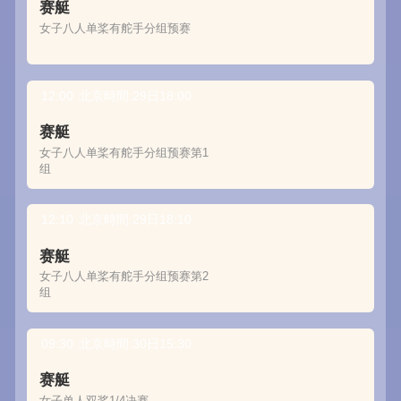
赛艇
女子八人单桨有舵手分组预赛
12:00
北京時間:29日18:00
赛艇
女子八人单桨有舵手分组预赛第1
组
12:10
北京時間:29日18:10
赛艇
女子八人单桨有舵手分组预赛第2
组
09:30
北京時間:30日15:30
赛艇
女子单人双桨1/4决赛