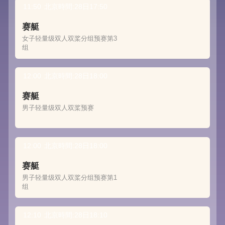
11:50
北京時間:28日17:50
赛艇
女子轻量级双人双桨分组预赛第3
组
12:00
北京時間:28日18:00
赛艇
男子轻量级双人双桨预赛
12:00
北京時間:28日18:00
赛艇
男子轻量级双人双桨分组预赛第1
组
12:10
北京時間:28日18:10