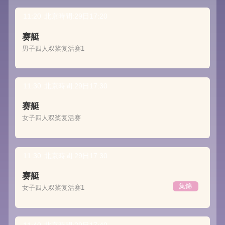
11:20
北京時間:29日17:20
赛艇
男子四人双桨复活赛1
11:30
北京時間:29日17:30
赛艇
女子四人双桨复活赛
11:30
北京時間:29日17:30
赛艇
集錦
女子四人双桨复活赛1