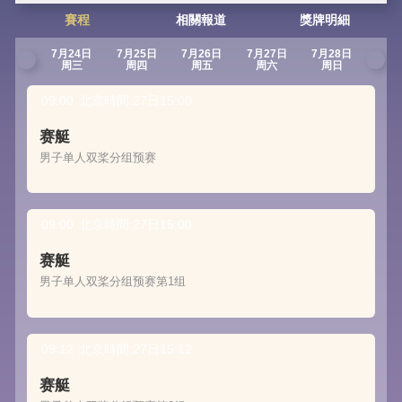
賽程
相關報道
獎牌明細
7月24日
7月25日
7月26日
7月27日
7月28日
7月2
周三
周四
周五
周六
周日
周
09:00
北京時間:27日15:00
赛艇
男子单人双桨分组预赛
09:00
北京時間:27日15:00
赛艇
男子单人双桨分组预赛第1组
09:12
北京時間:27日15:12
赛艇