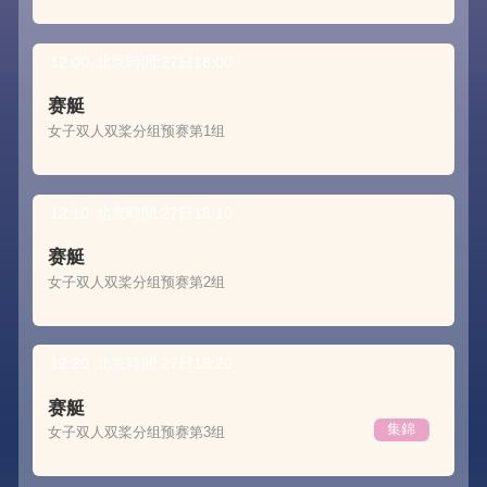
12:00
北京時間:27日18:00
赛艇
女子双人双桨分组预赛第1组
12:10
北京時間:27日18:10
赛艇
女子双人双桨分组预赛第2组
12:20
北京時間:27日18:20
赛艇
集錦
女子双人双桨分组预赛第3组