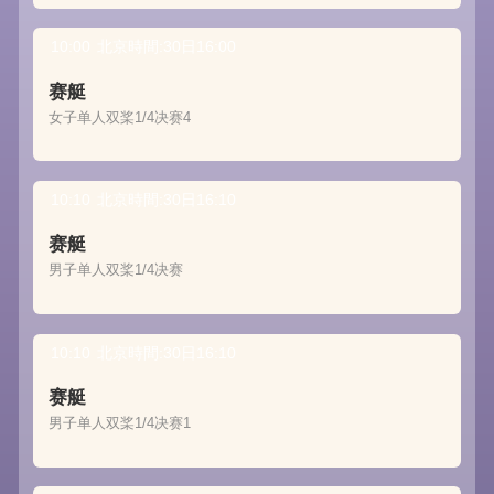
10:00
北京時間:30日16:00
赛艇
女子单人双桨1/4决赛4
10:10
北京時間:30日16:10
赛艇
男子单人双桨1/4决赛
10:10
北京時間:30日16:10
赛艇
男子单人双桨1/4决赛1