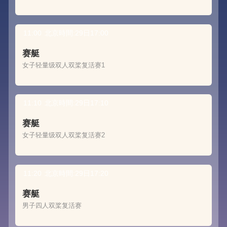
11:00
北京時間:29日17:00
赛艇
女子轻量级双人双桨复活赛1
11:10
北京時間:29日17:10
赛艇
女子轻量级双人双桨复活赛2
11:20
北京時間:29日17:20
赛艇
男子四人双桨复活赛