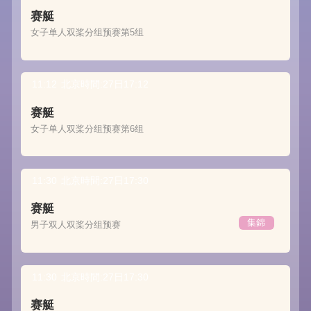
赛艇
女子单人双桨分组预赛第5组
11:12
北京時間:27日17:12
赛艇
女子单人双桨分组预赛第6组
11:30
北京時間:27日17:30
赛艇
集錦
男子双人双桨分组预赛
11:30
北京時間:27日17:30
赛艇