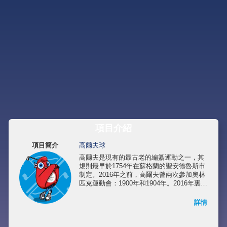
項目介紹
項目簡介
高爾夫球
高爾夫是現有的最古老的編纂運動之一，其
規則最早於1754年在蘇格蘭的聖安德魯斯市
制定。2016年之前，高爾夫曾兩次參加奧林
匹克運動會：1900年和1904年。2016年裏約
奧運會，高爾夫重新成為奧運會比賽項目，
並繼續出現在延期至2021年舉辦的2020年東
詳情
京奧運會當中。