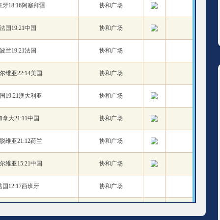
环赛 澳大利亚14:22加拿大
协和广场
环赛 拉脱维亚21:14立陶宛
协和广场
组循环赛 中国16:21荷兰
协和广场
环赛 西班牙18:16阿塞拜疆
协和广场
组循环赛 法国19:21中国
协和广场
组循环赛 波兰19:21法国
协和广场
循环赛 塞尔维亚22:14美国
协和广场
循环赛 德国19:21澳大利亚
协和广场