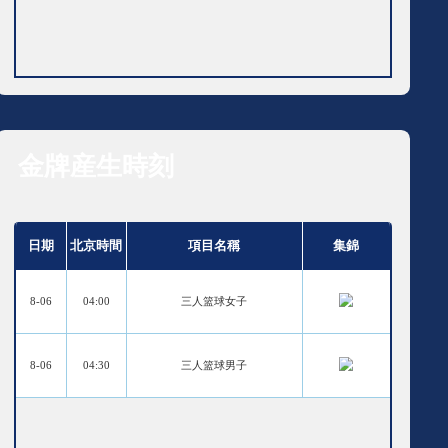
德霍斯特/
韦
8-06
04:30
男子
斯拉格特/
姆
德容
金牌産生時刻