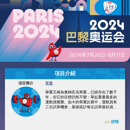
項目介紹
項目簡介
舉重
舉重又稱為奧林匹克舉重，已經存在了數千
年，但它的目標仍然不變：舉起重量最多的
運動員獲勝。如今的舉重比賽中，運動員有
三次試舉機會，最後統計每次試舉最好成績
計算出總分。得分最高者獲得比賽勝利。
2024年巴黎奧運會中，男子和女子舉重比賽
各分為五個重量級。
詳情