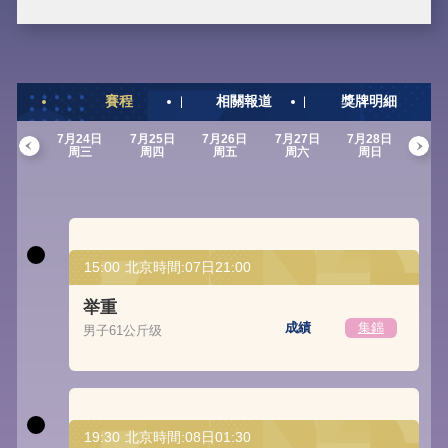
賽程
相關報道
獎牌明細
7月24日
7月25日
7月26日
7月27日
7月28日
7月2
周三
周四
周五
周六
周日
周
15:00
北京時間:07日21:00
举重
成績
集錦
男子61公斤级
19:30
北京時間:08日01:30