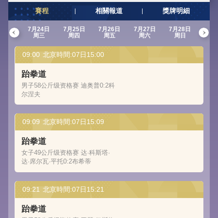
賽程
相關報道
獎牌明細
7月24日
7月25日
7月26日
7月27日
7月28日
7月2
周三
周四
周五
周六
周日
周
09:00
北京時間:07日15:00
跆拳道
男子58公斤级资格赛 迪奥普0:2科
尔涅夫
09:09
北京時間:07日15:09
跆拳道
女子49公斤级资格赛 达·科斯塔·
达·席尔瓦·平托0:2布希蒂
09:21
北京時間:07日15:21
跆拳道