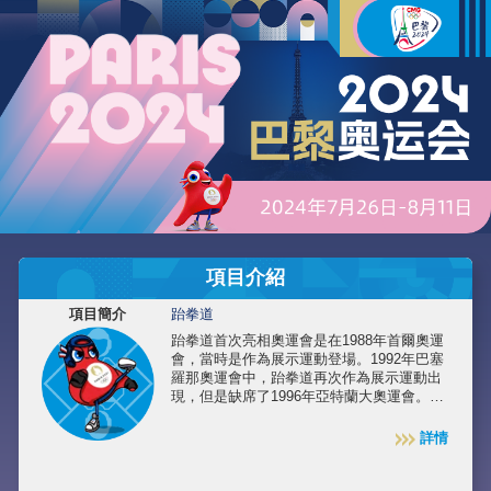
項目介紹
項目簡介
跆拳道
跆拳道首次亮相奧運會是在1988年首爾奧運
會，當時是作為展示運動登場。1992年巴塞
羅那奧運會中，跆拳道再次作為展示運動出
現，但是缺席了1996年亞特蘭大奧運會。四
年後的2000年悉尼奧運會，跆拳道終於成為
正式獎牌項目，男、女都有各自的競賽項
詳情
目。