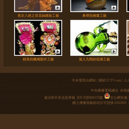
燕京八絕之首花絲鑲嵌工藝
鼻煙壺繪畫工藝
精美的蠟燭製作工藝
落入凡間的琉璃工藝
中央電視台網站
|
關於CCTV.com
|
人
中央廣播電視總台 央視
違法和不良信息舉報
京ICP證060535號
京公網安備 11
網上傳播視聽節目許可證號 0102002