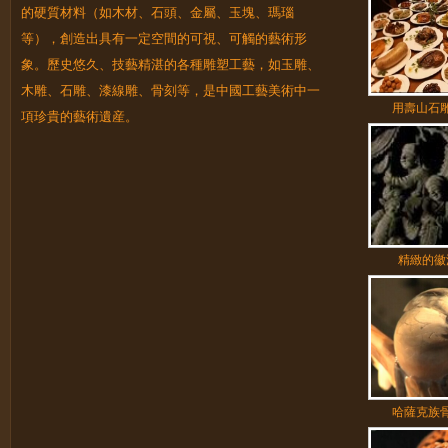
的硬質材料（如木材、石頭、金屬、玉塊、瑪瑙
等），創造出具有一定空間的可視、可觸的藝術形
象。歷史悠久、技藝精湛的各種雕塑工藝，如玉雕、
木雕、石雕、漆線雕、骨刻等，是中國工藝美術中一
用壽山石
20140614 手藝第四季
項珍貴的藝術遺産。
——百煉成銅
精緻的徽
哈薩克族