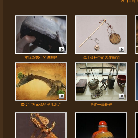
湖口草龍
被稱為醫生的修鞋匠
造秤修秤中的古老學問
修復守護廊橋的平凡木匠
傳統手藝鋦瓷