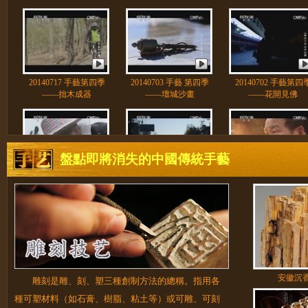
20140717 手藝第四季
20140703 手藝 第四季
20140702 手藝第四
——拙木成器
——壇城沙畫
——花開見佛
盤點即將消失的中國傳統手藝
20140628 手藝第四季
20140626 手藝第四季
20140625 手藝第四
——追花逐蜜
——雪域唐卡
——手串珠語
安徽沉
雕刻是雕、刻、塑三種創制方法的總稱。指用各
20140621 手藝第四季
20140619 手藝第四季
20140618 手藝第四
——人偶魅惑
——指上談兵
——絹線人生
種可塑材料（如石膏、樹脂、粘土等）或可雕、可刻