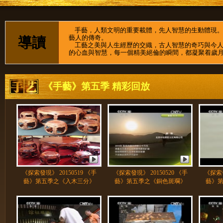
手藝，人類文明的重要載體，先人智慧的生動體現。5
藝人的傳奇。
導讀
工藝之美與人生經歷的交織，古人智慧的奇巧與今人
的心血與智慧，每一個精美絕倫的瞬間，都凝聚着歲
《手藝》第五季 精彩回放
《探索發現》 20150519 《手
《探索發現》 20150520 《手
《探索發
藝》第五季之《入木三分》
藝》第五季之《銅色斑斕》
藝》