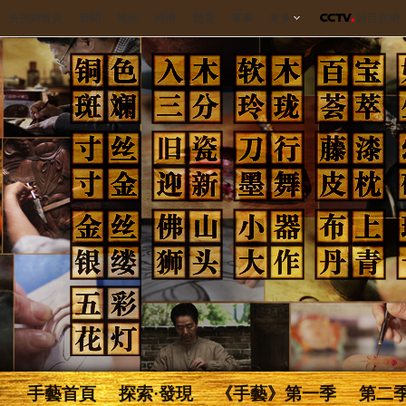
央視網首頁
新聞
視頻
經濟
體育
軍事
更多
節目官網
手藝首頁
探索·發現
《手藝》第一季
第二