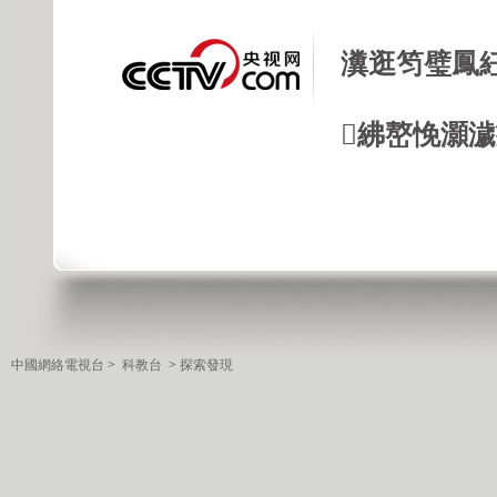
瀵逛笉璧鳳
紼嶅悗灝濊瘯
中國網絡電視台
>
科教台
>
探索發現