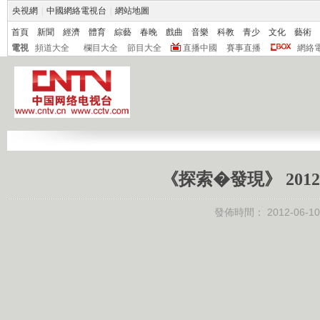
央視網
|
中國網絡電視台
|
網站地圖
首頁
新聞
經濟
體育
綜藝
春晚
戲曲
音樂
科教
青少
文化
藝術
電視
頻道大全
欄目大全
節目大全
直播中國
賽事直播
網絡
《探索�發現》 201
發佈時間：
2012-06-10