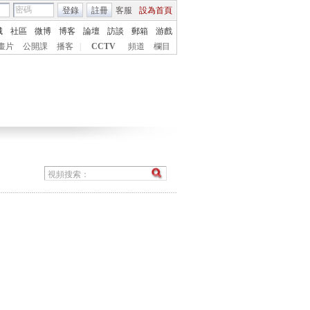
登錄
註冊
客服
設為首頁
城
社區
微博
博客
論壇
訪談
郵箱
游戲
畫片
公開課
播客
|
CCTV
頻道
欄目