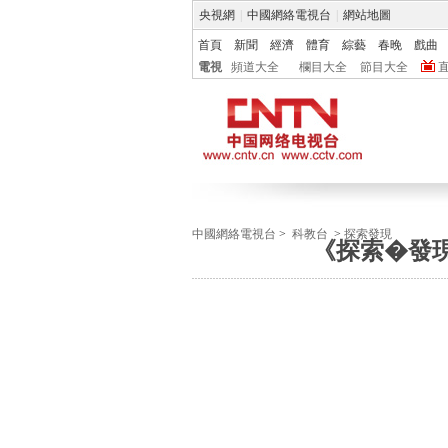
央視網
|
中國網絡電視台
|
網站地圖
首頁
新聞
經濟
體育
綜藝
春晚
戲曲
電視
頻道大全
欄目大全
節目大全
中國網絡電視台
>
科教台
>
探索發現
《探索�發現》