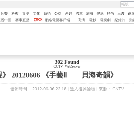
音樂
科教
青少
文化
藝術
公益
産經
汽車
旅游
健康
時尚
三農
商
直播中國
賽事直播
網絡電視客戶端
|
高清
電影
電視劇
紀錄片
動
302 Found
CCTV_WebServer
 20120606 《手藝Ⅱ——貝海奇韻》
發佈時間：
2012-06-06 22:18 |
進入復興論壇
| 來源：
CNTV