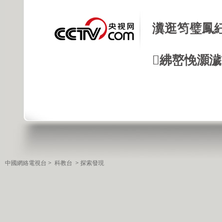
瀵逛笉璧鳳
紼嶅悗灝濊瘯
中國網絡電視台
>
科教台
>
探索發現