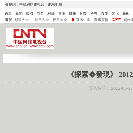
央視網
|
中國網絡電視台
|
網站地圖
首頁
新聞
經濟
體育
綜藝
春晚
戲曲
音樂
科教
青少
文化
藝術
電視
頻道大全
欄目大全
節目大全
直播中國
賽事直播
網絡
《探索�發現》 201
發佈時間：
2012-05-27