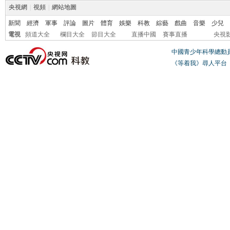
央視網
|
視頻
|
網站地圖
新聞
經濟
軍事
評論
圖片
體育
娛樂
科教
綜藝
戲曲
音樂
少兒
電視
頻道大全
欄目大全
節目大全
直播中國
賽事直播
央視
中國青少年科學總動
《等着我》尋人平台