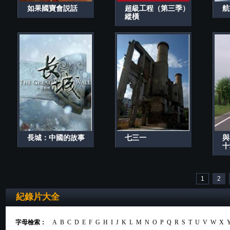
如果國寶會説話
超級工程（第三季）
航
縱橫
長城：中國的故事
七三一
與
十
1
2
紀錄片大全
字母檢索：
A
B
C
D
E
F
G
H
I
J
K
L
M
N
O
P
Q
R
S
T
U
V
W
X