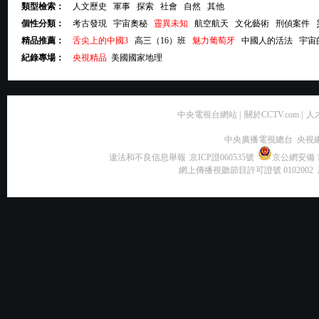
類型檢索：
人文歷史
軍事
探索
社會
自然
其他
個性分類：
考古發現
宇宙奧秘
靈異未知
航空航天
文化藝術
刑偵案件
精品推薦：
舌尖上的中國3
高三（16）班
魅力葡萄牙
中國人的活法
宇宙
紀錄專場：
央視精品
美國國家地理
中央電視台網站
|
關於CCTV.com
|
人
中央廣播電視總台 央視
違法和不良信息舉報
京ICP證060535號
京公網安備 11
網上傳播視聽節目許可證號 0102002