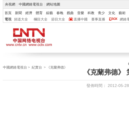
央視網
|
中國網絡電視台
|
網站地圖
首頁
新聞
經濟
體育
綜藝
春晚
戲曲
音樂
科教
青少
文化
藝術
電視
頻道大全
欄目大全
節目大全
直播中國
賽事直播
網絡
中國網絡電視台
>
紀實台
>
《克蘭弗德》
《克蘭弗德》 
發佈時間：
2012-05-28