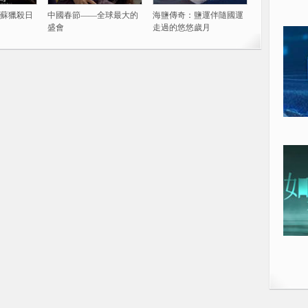
蘇獵殺日
中國春節——全球最大的
海鹽傳奇：鹽運伴隨國運
盛會
走過的悠悠歲月