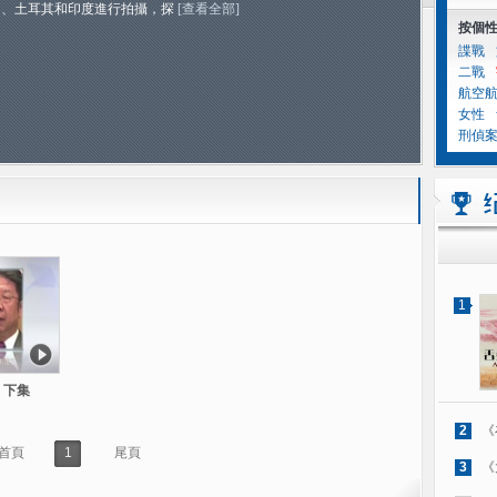
國、土耳其和印度進行拍攝，探
[查看全部]
按個
諜戰
二戰
航空
女性
刑偵
1
 下集
2
《
首頁
1
尾頁
3
《