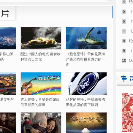
4
紀
5
《
6
《
7
《
8
紀
9
《
60多條山脈
關注中國人的餐桌 從食物
《藍色星球》帶你見識海
碼
解讀節日文化
洋最恐怖與最具魅力的一
10
C
面
夏文明的
雲上樂聲：音樂是自閉症
品牌的奧秘：中國缺失國
兒童最美的表達
際化品牌的真正原因