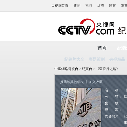
央視網首頁
新聞
視頻
經濟
體育
軍
首頁
紀錄
紀錄片大全
專題策劃
央視精品
中國網絡電視台
>
紀實台
> 《亞投行之路》
推薦給其他網友
丨
加入收藏
名 稱：
分 類：
集 數：
導 演：
內容簡介：