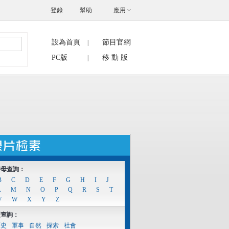
登錄
幫助
應用
設為首頁
節目官網
|
搜索
PC版
移 動 版
|
字母查詢：
B
C
D
E
F
G
H
I
J
L
M
N
O
P
Q
R
S
T
V
W
X
Y
Z
型查詢：
歷史
軍事
自然
探索
社會