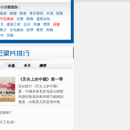
性小分類查詢：
旅游
植物
美食
考古發現
大清
皇陵
宇宙奧秘
災難
動物
靈異未知
航天
建築工程
抗日
民國
體育
娛樂
青少
文化藝術
經濟
農業
西藏
案件
宮殿
本月
總榜
本週
《舌尖上的中國》第一季
在紀錄片《舌尖上的中國》
裏，中國美食更多地是以輕鬆
快捷的敘述節奏和精巧細膩的
畫面，向觀眾尤其是海外觀..
在鄉村》
大工告成》