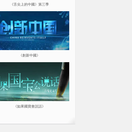
《舌尖上的中國》第三季
《超級工程（第三季）縱橫中
《創新中國》
《航拍中國》
《如果國寶會説話》
微紀：三分鐘讓你愛上一部紀