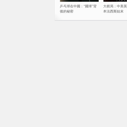
乒乓球在中國：“國球”背
大棋局：中美英
後的秘密
本法西斯始末