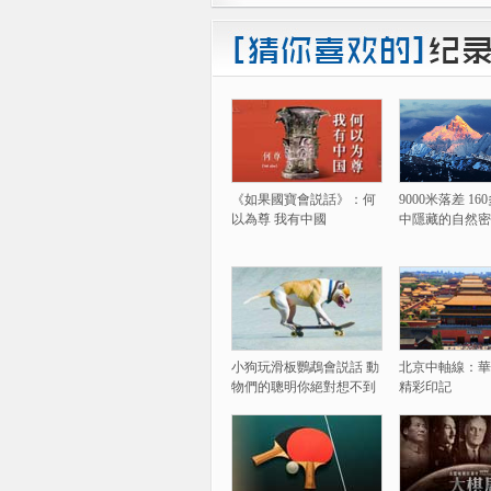
《如果國寶會説話》：何
9000米落差 1
以為尊 我有中國
中隱藏的自然密
小狗玩滑板鸚鵡會説話 動
北京中軸線：華
物們的聰明你絕對想不到
精彩印記