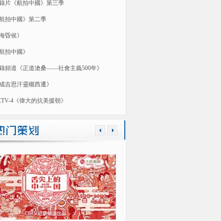
錄片《航拍中國》第三季
航拍中國》第二季
海昏侯》
航拍中國》
錄頻道《正道滄桑——社會主義500年》
成吉思汗靈櫬西遷》
CTV-4《偉大的抗美援朝》