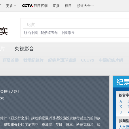
事
更多
節目官網
直播
欄目
頻道大全
航拍中國
我們這五年
中國隊長
片
央視影音
頂級首播
我愛紀錄片
紀錄片環球資訊
CCTV9
中國紀錄片網
《亞投行之路》
按首
探索
A
K
U
紀錄片《亞投行之路》講述的是亞洲基礎設施投資銀行誕生的前傳故
按類
事。攝製組分赴印度尼西亞、柬埔寨、英國、日本、哈薩克斯坦、韓
人文