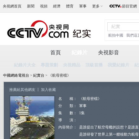
央視網首頁
新聞
視頻
經濟
體育
軍事
更多
節目官網
航拍中國
我們這
首頁
紀錄片
央視影音
紀錄片大全
專題策劃
央視精品
頂級首播
我愛紀錄片
紀
中國網絡電視台
>
紀實台
> 《航母密檔》
推薦給其他網友
丨
加入收藏
名 稱：
《航母密檔》
分 類：
軍事
集 數：
1集
導 演：
內容簡介：
是誰提出了航空母艦的設想？是誰直
是誰研發了世界上第一艘核動力航母