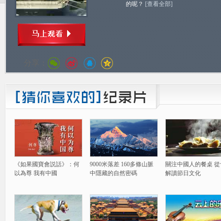
的呢？
[查看全部]
分享：
《如果國寶會説話》：何
9000米落差 160多條山脈
關注中國人的餐桌 從
以為尊 我有中國
中隱藏的自然密碼
解讀節日文化