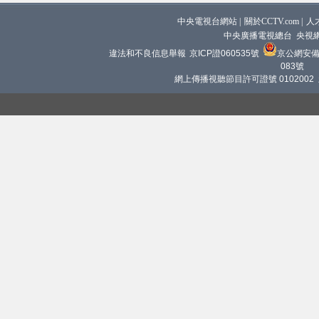
中央電視台網站
|
關於CCTV.com
|
人
中央廣播電視總台 央視
違法和不良信息舉報
京ICP證060535號
京公網安備 1
083號
網上傳播視聽節目許可證號 0102002