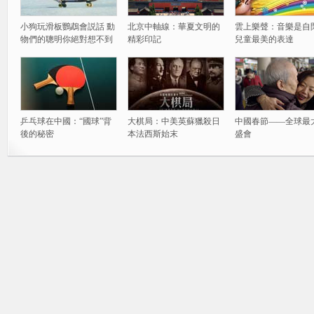
小狗玩滑板鸚鵡會説話 動
北京中軸線：華夏文明的
雲上樂聲：音樂是自
物們的聰明你絕對想不到
精彩印記
兒童最美的表達
乒乓球在中國：“國球”背
大棋局：中美英蘇獵殺日
中國春節——全球最
後的秘密
本法西斯始末
盛會