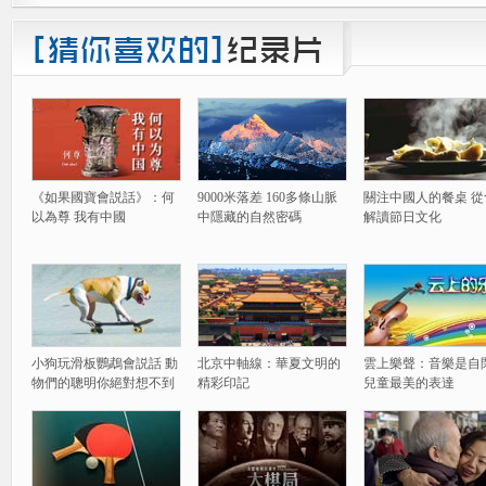
《如果國寶會説話》：何
9000米落差 160多條山脈
關注中國人的餐桌 從
以為尊 我有中國
中隱藏的自然密碼
解讀節日文化
小狗玩滑板鸚鵡會説話 動
北京中軸線：華夏文明的
雲上樂聲：音樂是自
物們的聰明你絕對想不到
精彩印記
兒童最美的表達