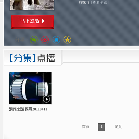
聯繫？
[查看全部]
分享：
洞葬之謎 探尋20110411
首頁
1
尾頁