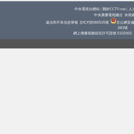
中央電視台網站
|
關於CCTV.com
|
人
中央廣播電視總台 央視
違法和不良信息舉報
京ICP證060535號
京公網安備 1
083號
網上傳播視聽節目許可證號 0102002