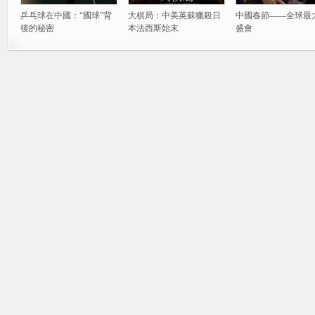
乒乓球在中國：“國球”背
大棋局：中美英蘇獵殺日
中國春節——全球最
後的秘密
本法西斯始末
盛會