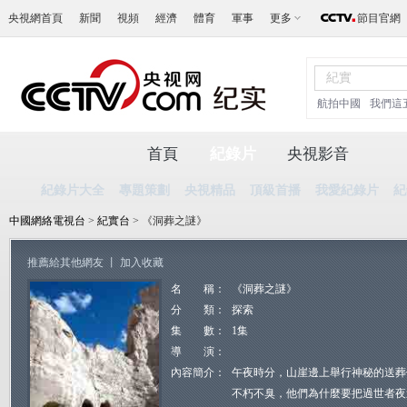
央視網首頁
新聞
視頻
經濟
體育
軍事
更多
節目官網
航拍中國
我們這
首頁
紀錄片
央視影音
紀錄片大全
專題策劃
央視精品
頂級首播
我愛紀錄片
紀
中國網絡電視台
>
紀實台
> 《洞葬之謎》
推薦給其他網友
丨
加入收藏
名 稱：
《洞葬之謎》
分 類：
探索
集 數：
1集
導 演：
內容簡介：
午夜時分，山崖邊上舉行神秘的送葬
不朽不臭，他們為什麼要把過世者夜