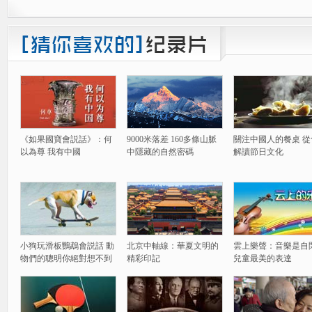
《如果國寶會説話》：何
9000米落差 160多條山脈
關注中國人的餐桌 從
以為尊 我有中國
中隱藏的自然密碼
解讀節日文化
小狗玩滑板鸚鵡會説話 動
北京中軸線：華夏文明的
雲上樂聲：音樂是自
物們的聰明你絕對想不到
精彩印記
兒童最美的表達