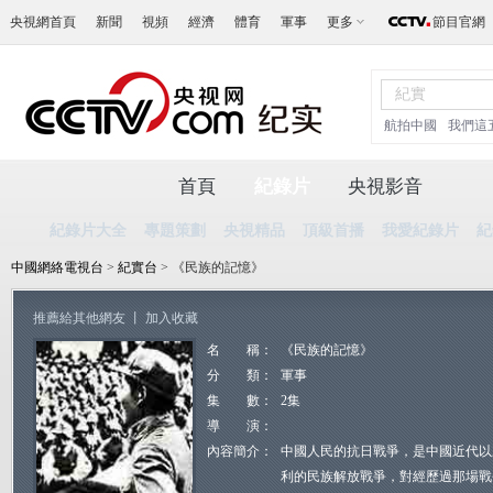
央視網首頁
新聞
視頻
經濟
體育
軍事
更多
節目官網
航拍中國
我們這
首頁
紀錄片
央視影音
紀錄片大全
專題策劃
央視精品
頂級首播
我愛紀錄片
紀
中國網絡電視台
>
紀實台
> 《民族的記憶》
推薦給其他網友
丨
加入收藏
名 稱：
《民族的記憶》
分 類：
軍事
集 數：
2集
導 演：
內容簡介：
中國人民的抗日戰爭，是中國近代以
利的民族解放戰爭，對經歷過那場戰