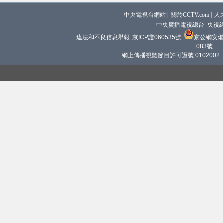
中央電視台網站
|
關於CCTV.com
|
人
中央廣播電視總台 央視
違法和不良信息舉報
京ICP證060535號
京公網安備 1
083號
網上傳播視聽節目許可證號 0102002