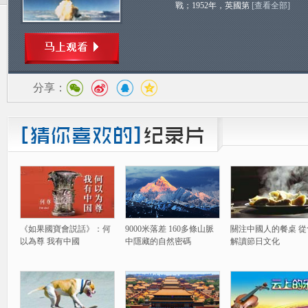
戰；1952年，英國第
[查看全部]
分享：
《如果國寶會説話》：何
9000米落差 160多條山脈
關注中國人的餐桌 從
以為尊 我有中國
中隱藏的自然密碼
解讀節日文化