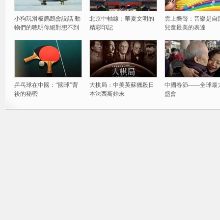
小狗玩滑板鸚鵡會説話 動
北京中軸線：華夏文明的
雲上樂聲：音樂是自
物們的聰明你絕對想不到
精彩印記
兒童最美的表達
乒乓球在中國：“國球”背
大棋局：中美英蘇獵殺日
中國春節——全球最
後的秘密
本法西斯始末
盛會