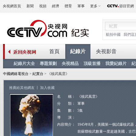
央視網首頁
新聞
視頻
經濟
體育
軍事
更多
節目官網
航拍中國
我們這
首頁
紀錄片
央視影音
紀錄片大全
專題策劃
央視精品
頂級首播
我愛紀錄片
紀
中國網絡電視台
>
紀實台
> 《核武風雲》
推薦給其他網友
丨
加入收藏
名 稱：
《核武風雲》
分 類：
軍事
集 數：
5集
導 演：
內容簡介：
1945年8月，美國第一個試爆核武
前蘇聯核武數量一度超越美國，古巴