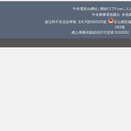
中央電視台網站
|
關於CCTV.com
|
人
中央廣播電視總台 央視
違法和不良信息舉報
京ICP證060535號
京公網安備 1
083號
網上傳播視聽節目許可證號 0102002