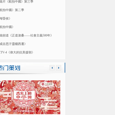
錄片《航拍中國》第三季
航拍中國》第二季
海昏侯》
航拍中國》
錄頻道《正道滄桑——社會主義500年》
成吉思汗靈櫬西遷》
CTV-4《偉大的抗美援朝》