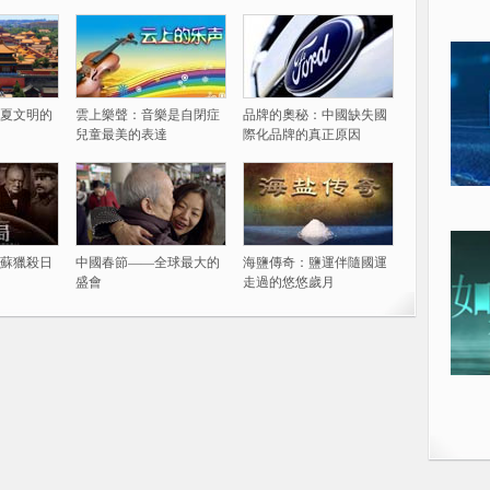
夏文明的
雲上樂聲：音樂是自閉症
品牌的奧秘：中國缺失國
兒童最美的表達
際化品牌的真正原因
蘇獵殺日
中國春節——全球最大的
海鹽傳奇：鹽運伴隨國運
盛會
走過的悠悠歲月