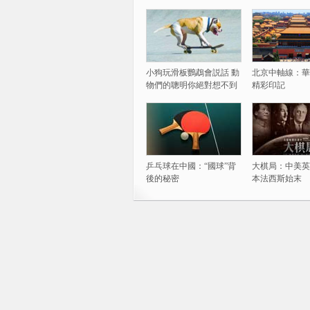
小狗玩滑板鸚鵡會説話 動
北京中軸線：華
物們的聰明你絕對想不到
精彩印記
乒乓球在中國：“國球”背
大棋局：中美英
後的秘密
本法西斯始末