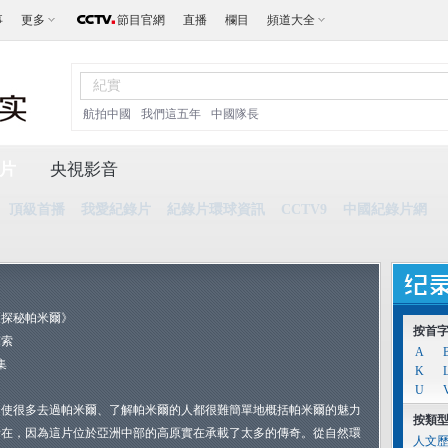
事
更多
節目官網
直播
欄目
頻道大全
航拍中國
我們這五年
中國隊長
片
央視影音
頂級首播
我愛紀錄片
紀錄片環球資訊
CCTV9
中國紀錄片網
《探秘帕米爾》
按首
探索
A
集
K
U
即使很多去過帕米爾、了解帕米爾的人都很難簡單地概括帕米爾的魅力
按類
所在，因為這片位於亞洲中部的高原實在承載了太多的傳奇。從自然環
人文