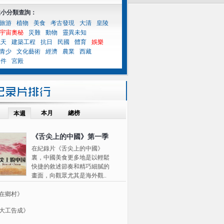
性小分類查詢：
旅游
植物
美食
考古發現
大清
皇陵
宇宙奧秘
災難
動物
靈異未知
航天
建築工程
抗日
民國
體育
娛樂
青少
文化藝術
經濟
農業
西藏
案件
宮殿
本月
總榜
本週
《舌尖上的中國》第一季
在紀錄片《舌尖上的中國》
裏，中國美食更多地是以輕鬆
快捷的敘述節奏和精巧細膩的
畫面，向觀眾尤其是海外觀..
在鄉村》
大工告成》