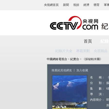
央視網首頁
新聞
視頻
經濟
體育
軍
首頁
紀錄
紀錄片大全
專題策劃
央視精品
中國網絡電視台
>
紀實台
> 《探秘帕米爾》
推薦給其他網友
丨
加入收藏
名 稱：
分 類：
集 數：
6
導 演：
內容簡介：