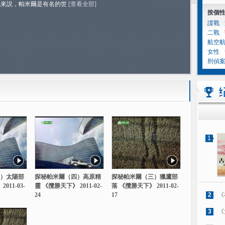
境來説，帕米爾是有名的世
[查看全部]
按個
諜戰
二戰
航空
女性
刑偵
1
）太陽部
探秘帕米爾（四）高原精
探秘帕米爾（三）獵鷹部
011-03-
靈 《攬勝天下》 2011-02-
落 《攬勝天下》 2011-02-
24
17
2
《
3
《