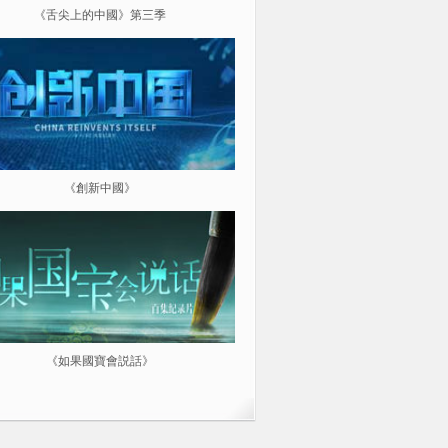
《舌尖上的中國》第三季
《超級工程（第三季）縱橫中
《創新中國》
《航拍中國》
《如果國寶會説話》
微紀：三分鐘讓你愛上一部紀