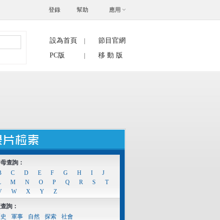
登錄
幫助
應用
設為首頁
節目官網
|
搜索
PC版
移 動 版
|
字母查詢：
B
C
D
E
F
G
H
I
J
L
M
N
O
P
Q
R
S
T
V
W
X
Y
Z
型查詢：
歷史
軍事
自然
探索
社會