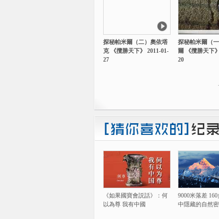
探秘帕米爾（二）奧依塔
探秘帕米爾（一
克 《攬勝天下》 2011-01-
爾 《攬勝天下》 2
27
20
《如果國寶會説話》：何
9000米落差 1
以為尊 我有中國
中隱藏的自然密