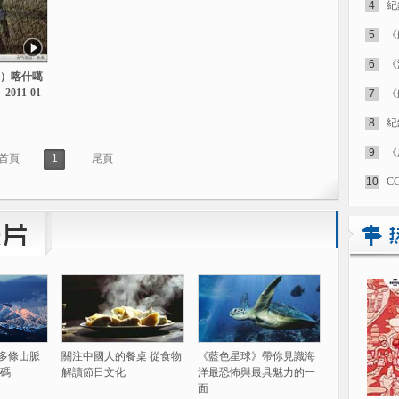
4
紀
5
《
6
《
）喀什噶
011-01-
7
《
8
紀
9
《
首頁
1
尾頁
10
C
60多條山脈
關注中國人的餐桌 從食物
《藍色星球》帶你見識海
碼
解讀節日文化
洋最恐怖與最具魅力的一
面