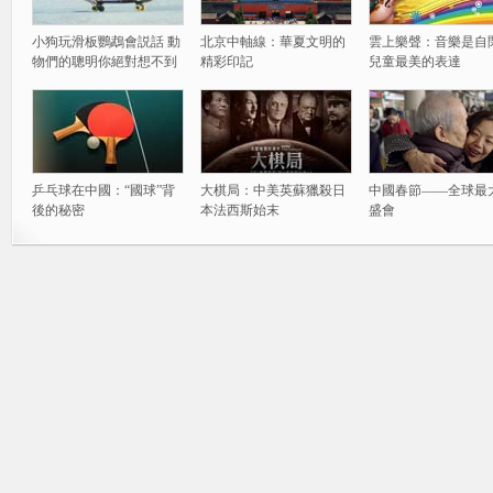
小狗玩滑板鸚鵡會説話 動
北京中軸線：華夏文明的
雲上樂聲：音樂是自
物們的聰明你絕對想不到
精彩印記
兒童最美的表達
乒乓球在中國：“國球”背
大棋局：中美英蘇獵殺日
中國春節——全球最
後的秘密
本法西斯始末
盛會