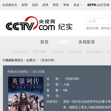
央視網首頁
新聞
視頻
經濟
體育
軍事
更多
節目官網
航拍中國
我們這
首頁
紀錄片
央視影音
紀錄片大全
專題策劃
央視精品
頂級首播
我愛紀錄片
紀
中國網絡電視台
>
紀實台
> 《英雄列傳》
推薦給其他網友
丨
加入收藏
名 稱：
《英雄列傳》
分 類：
人物
集 數：
6集
導 演：
內容簡介：
透過一系列足以改寫世界史的重大事
卷，揭開史上著名人物的複雜性格和