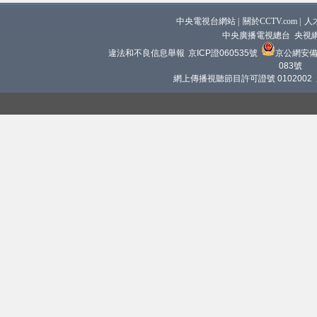
中央電視台網站
|
關於CCTV.com
|
人
中央廣播電視總台 央視
違法和不良信息舉報
京ICP證060535號
京公網安備 1
083號
網上傳播視聽節目許可證號 0102002