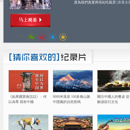
度為我們真實再現叱吒風雲
[查看全
分享：
《如果國寶會説話》：何
9000米落差 160多條山脈
關注中國人的餐桌 從
以為尊 我有中國
中隱藏的自然密碼
解讀節日文化