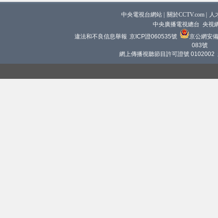
中央電視台網站
|
關於CCTV.com
|
人
中央廣播電視總台 央視
違法和不良信息舉報
京ICP證060535號
京公網安備 1
083號
網上傳播視聽節目許可證號 0102002