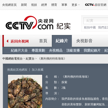
央視網首頁
新聞
視頻
經濟
體育
軍事
更多
節目官網
航拍中國
我們這
首頁
紀錄片
央視影音
紀錄片大全
專題策劃
央視精品
頂級首播
我愛紀錄片
紀
中國網絡電視台
>
紀實台
> 《奧利佛的特殊海味》
推薦給其他網友
丨
加入收藏
名 稱：
《奧利佛的特殊海味》
分 類：
探索
集 數：
2集
導 演：
內容簡介：
我們喜歡的很多魚都面臨瀕危，香煎
喜歡的美味蟹餅、新鮮滑嫩烤魷魚…