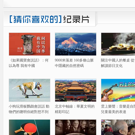
《如果國寶會説話》：何
9000米落差 160多條山脈
關注中國人的餐桌 從
以為尊 我有中國
中隱藏的自然密碼
解讀節日文化
小狗玩滑板鸚鵡會説話 動
北京中軸線：華夏文明的
雲上樂聲：音樂是自
物們的聰明你絕對想不到
精彩印記
兒童最美的表達