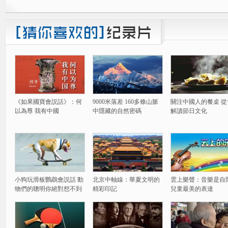
《如果國寶會説話》：何
9000米落差 160多條山脈
關注中國人的餐桌 從
以為尊 我有中國
中隱藏的自然密碼
解讀節日文化
小狗玩滑板鸚鵡會説話 動
北京中軸線：華夏文明的
雲上樂聲：音樂是自
物們的聰明你絕對想不到
精彩印記
兒童最美的表達