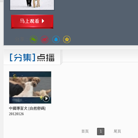
分享：
中國導盲犬 [自然密碼]
20120126
首頁
1
尾頁