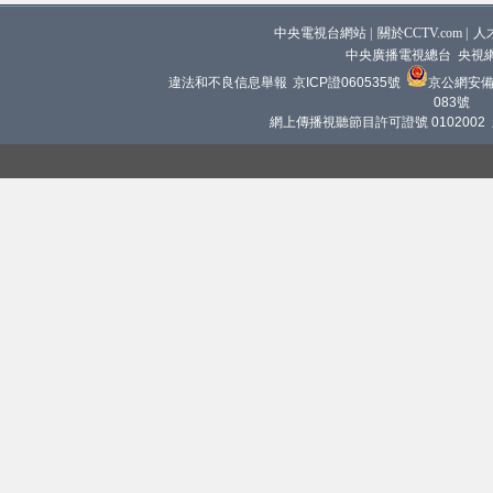
中央電視台網站
|
關於CCTV.com
|
人
中央廣播電視總台 央視
違法和不良信息舉報
京ICP證060535號
京公網安備 1
083號
網上傳播視聽節目許可證號 0102002