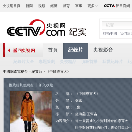
央視網首頁
新聞
視頻
經濟
體育
軍事
更多
節目官網
航拍中國
我們這
首頁
紀錄片
央視影音
紀錄片大全
專題策劃
央視精品
頂級首播
我愛紀錄片
紀
中國網絡電視台
>
紀實台
> 《中國導盲犬》
推薦給其他網友
丨
加入收藏
名 稱：
《中國導盲犬》
分 類：
探索
集 數：
1集
導 演：
盧海燕 王幫吉
內容簡介：
從一隻普通的小狗到神奇的導盲犬，
暗中艱難前行的他們，將如何尋回生